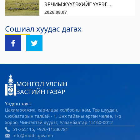
ЭРЧИМЖҮҮЛЭХИЙГ ҮҮРЭГ
Хөвсгөл Зооноз
БОЛГОЛОО Аймгийн удирдах
2026.08.07
ажилтны ээлжит шуурхай хуралдаан
2024-08-12 08:33:05
Сошиал хуудас дагах
болж, цаг үеийн нөхцөл байдал
Дэлгэрэнгүй
болон байгууллагуудын хэрэгжүүлж
Хөвсгөл аймгийн Хүнс хөдөө, аж ахуйн
буй ажлын талаар мэдээлэл сонслоо.
Хуралдаанаар аймгийн баяр наа
газар
2024-08-06 08:04:47
Дэлгэрэнгүй
МОНГОЛ УЛСЫН
ЗАСГИЙН ГАЗАР
Үндсэн хаяг:
Цахим хөгжил, харилцаа холбооны яам, Төв шуудан,
Сүхбаатарын талбай - 1, Энх тайвны өргөн чөлөө, 1-р
хороо, Чингэлтэй дүүрэг, Улаанбаатар 15160-0012
51-265115, +976-11330781
info@mddc.gov.mn