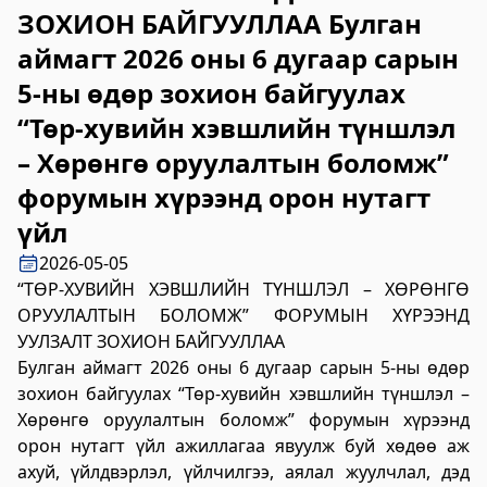
ЗОХИОН БАЙГУУЛЛАА Булган
2023-06-06 14:53:59
Дэлгэрэнгүй
аймагт 2026 оны 6 дугаар сарын
5-ны өдөр зохион байгуулах
Булган аймгийн Нийгмийн даатгалын
хэлтэс
“Төр-хувийн хэвшлийн түншлэл
– Хөрөнгө оруулалтын боломж”
2023-06-06 14:50:54
Дэлгэрэнгүй
форумын хүрээнд орон нутагт
үйл
Өвөрхангай аймгийн цагдаагийн газар
2026-05-05
2023-06-06 14:46:41
“ТӨР-ХУВИЙН ХЭВШЛИЙН ТҮНШЛЭЛ – ХӨРӨНГӨ
Дэлгэрэнгүй
ОРУУЛАЛТЫН БОЛОМЖ” ФОРУМЫН ХҮРЭЭНД
Булган аймгийн Засаг Даргын Тамгын
УУЛЗАЛТ ЗОХИОН БАЙГУУЛЛАА
газар
Булган аймагт 2026 оны 6 дугаар сарын 5-ны өдөр
зохион байгуулах “Төр-хувийн хэвшлийн түншлэл –
2023-06-06 14:41:13
Хөрөнгө оруулалтын боломж” форумын хүрээнд
Дэлгэрэнгүй
орон нутагт үйл ажиллагаа явуулж буй хөдөө аж
ахуй, үйлдвэрлэл, үйлчилгээ, аялал жуулчлал, дэд
Дорноговь аймаг дахь Төрийн цахим