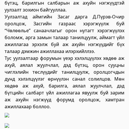
бүтэц, барилгын салбарын аж ахуйн нэгжүүдтэй
үйлчилгээний "ХУРДАН" төв
уулзалт зохион байгууллаа.
2023-06-06 13:37:31
Уулзалтад аймгийн Засаг дарга Д.Пүрэв-Очир
Дэлгэрэнгүй
оролцож, Засгийн газраас хэрэгжүүлж буй
“Чөлөөлье” санаачлагыг орон нутагт хэрэгжүүлэх
Говьсүмбэр аймаг дахь Төрийн цахим
боломж, арга замын талаар танилцуулж, аймагт үйл
үйлчилгээний хэлтэс
ажиллагаа эрхэлж буй аж ахуйн нэгжүүдийг бүх
талаар дэмжин ажиллахаа илэрхийллээ.
2023-06-05 22:55:03
Тус уулзалтаар форумын үеэр хэлэлцүүлэх хөдөө аж
Дэлгэрэнгүй
ахуй, аялал жуулчлал, дэд бүтэц, орон сууцны
Хөдөлмөр, халамжийн үйлчилгээний
чиглэлийн төслүүдийг танилцуулж, оролцогчдын
газар
дунд хэлэлцүүлэг өрнүүлэн санал солилцов. Мөн
хөдөө аж ахуй, барилга, аялал жуулчлал, дэд
2023-06-06 06:47:28
бүтцийн салбарт үйл ажиллагаа явуулж буй зарим
Дэлгэрэнгүй
аж ахуйн нэгжүүд форумд оролцож, хамтран
ажиллахаар боллоо.
Улсын бүртгэлийн хэлтэс
2023-06-06 06:41:23
Дэлгэрэнгүй