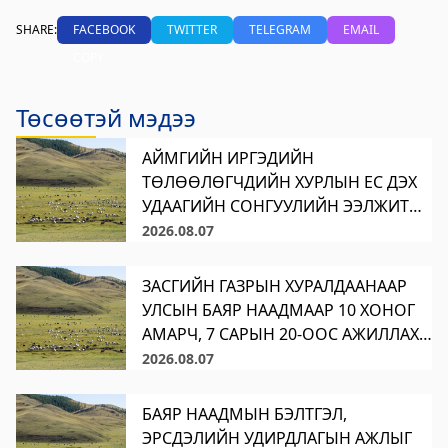
Цагдаагийн газар
SHARE:
FACEBOOK
TWITTER
TELEGRAM
EMAIL
COPY
2023-06-06 06:38:02
Дэлгэрэнгүй
Төсөөтэй мэдээ
Хөвсгөл аймгийн Ус цаг уур орчны
шинжилгээний төв
АЙМГИЙН ИРГЭДИЙН
ТӨЛӨӨЛӨГЧДИЙН ХУРЛЫН ЕС ДЭХ
2024-09-05 06:43:59
УДААГИЙН СОНГУУЛИЙН ЭЭЛЖИТ
Дэлгэрэнгүй
XVI ХУРАЛДААН 53.8 ХУВИЙН
2026.08.07
Сод Эрдэм Сургууль-Sod Erdem School
ИРЦТЭЙ ҮРГЭЛЖИЛЖ БАЙНА
Аймгийн Иргэдийн Төлөөлөгчдийн
ЗАСГИЙН ГАЗРЫН ХУРАЛДААНААР
2024-09-02 01:18:58
Хурлын ээлжит хуралдаанаар дараах
УЛСЫН БАЯР НААДМААР 10 ХОНОГ
Дэлгэрэнгүй
асуудлуудыг хэлэлцэн шийдвэрлэнэ.
АМАРЧ, 7 САРЫН 20-ООС АЖИЛЛАХ
1. Аймгийн Иргэдийн
Хөвсгөл аймгийн Боловсрол, шинжлэх
ШИЙДВЭР ГАРГАЛАА
2026.08.07
Төлөөлөгчдийн Х
ухааны газар
БАЯР НААДМЫН БЭЛТГЭЛ,
2024-08-26 03:23:18
ЭРСДЭЛИЙН УДИРДЛАГЫН АЖЛЫГ
Дэлгэрэнгүй