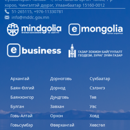
хороо, Чингэлтэй дүүрэг, Улаанбаатар 15160-0012
51-265115, +976-11330781
info@mddc.gov.mn
Архангай
Дорноговь
Сүхбаатар
Баян-Өлгий
Дорнод
Сэлэнгэ
Баянхонгор
Дундговь
Төв
Булган
Завхан
Увс
Говь-Алтай
Орхон
Ховд
Говьсүмбэр
Өвөрхангай
Хөвсгөл