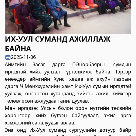
2023-06-06 14:53:59
Дэлгэрэнгүй
Булган аймгийн Нийгмийн даатгалын
хэлтэс
ИХ-УУЛ СУМАНД АЖИЛЛАЖ
2023-06-06 14:50:54
БАЙНА
Дэлгэрэнгүй
2025-11-06
Өвөрхангай аймгийн цагдаагийн газар
Аймгийн Засаг дарга Г.Өнөрбаярын сумдын
иргэдтэй хийх уулзалт үргэлжилж байна. Тэрээр
2023-06-06 14:46:41
өнөөдөр аймгийн Хүнс, хөдөө аж ахуйн газрын
Дэлгэрэнгүй
дарга Ч.Мөнххүрэлийн хамт Их-Уул сумын иргэдтэй
уулзаж, өнгөрсөн хугацаанд хийсэн ажил, хийхээр
Булган аймгийн Засаг Даргын Тамгын
төлөвлөсөн ажлуудаа танилцуулав.
газар
Мөн иргэдээс Улсын болон орон нутгийн төсвийн
2023-06-06 14:41:13
хөрөнгөөр хийх бүтээн байгуулалт, ажил арга
Дэлгэрэнгүй
хэмжээний саналуудыг авлаа.
Энэ онд Их-Уул суманд сургуулийн дотуур байр
Дорноговь аймаг дахь Төрийн цахим