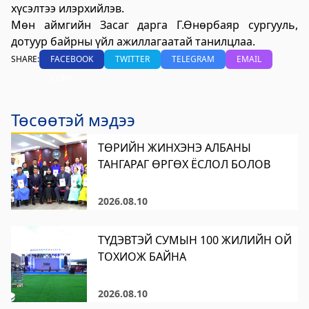
хүсэлтээ илэрхийлэв.
Цагдаагийн газар
Мөн аймгийн Засаг дарга Г.Өнөрбаяр сургууль,
дотуур байрны үйл ажиллагаатай танилцлаа.
2023-06-06 06:38:02
Дэлгэрэнгүй
SHARE:
FACEBOOK
TWITTER
TELEGRAM
EMAIL
COPY
Хөвсгөл аймгийн Ус цаг уур орчны
шинжилгээний төв
Төсөөтэй мэдээ
2024-09-05 06:43:59
Дэлгэрэнгүй
ТӨРИЙН ЖИНХЭНЭ АЛБАНЫ
ТАНГАРАГ ӨРГӨХ ЁСЛОЛ БОЛОВ
Сод Эрдэм Сургууль-Sod Erdem School
2024-09-02 01:18:58
2026.08.10
Дэлгэрэнгүй
ТҮДЭВТЭЙ СУМЫН 100 ЖИЛИЙН ОЙ
Хөвсгөл аймгийн Боловсрол, шинжлэх
ТОХИОЖ БАЙНА
ухааны газар
2024-08-26 03:23:18
2026.08.10
Дэлгэрэнгүй