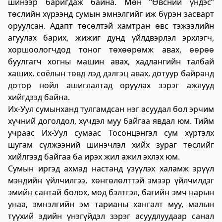
шинээр баригдаж байна. Мөн “Өвсний үндэс”
үйлчилгээний "ХУРДАН" төв
төслийн хүрээнд сумын эмнэлгийг иж бүрэн засварт
оруулсан. Адапт төсөлтэй хамтран өвс тэжээлийн
2023-06-06 13:37:31
Дэлгэрэнгүй
агуулах барих, жижиг дунд үйлдвэрлэл эрхлэгч,
хоршоологчдод тоног төхөөрөмж авах, өөрөө
Говьсүмбэр аймаг дахь Төрийн цахим
буулгагч хогны машин авах, хадлангийн талбай
үйлчилгээний хэлтэс
хаших, соёлын төвд лэд дэлгэц авах, дотуур байранд
дотор нойл ашиглалтад оруулах зэрэг ажлууд
2023-06-05 22:55:03
хийгдээд байна.
Дэлгэрэнгүй
Их-Уул сумынханд тулгамдсан нэг асуудал бол эрчим
хүчний доголдол, хүчдэл муу байгаа явдал юм. Тийм
Хөдөлмөр, халамжийн үйлчилгээний
учраас Их-Уул сумаас Тосонцэнгэл сум хүртэлх
газар
шугам сүлжээний шинэчлэл хийх зураг төслийг
2023-06-06 06:47:28
хийлгээд байгаа ба ирэх жил ажил эхлэх юм.
Дэлгэрэнгүй
Сумын иргэд ахмад настанд үзүүлэх халамж эрүүл
мэндийн үйлчилгээ, хөнгөлөлттэй эмээр үйлчилдэг
Улсын бүртгэлийн хэлтэс
эмийн сантай болох, мод бэлтгэл, багийн эмч нарын
2023-06-06 06:41:23
унаа, эмнэлгийн эм тарианы хангалт муу, малын
Дэлгэрэнгүй
түүхий эдийн үнэгүйдэл зэрэг асуудлуудаар санал