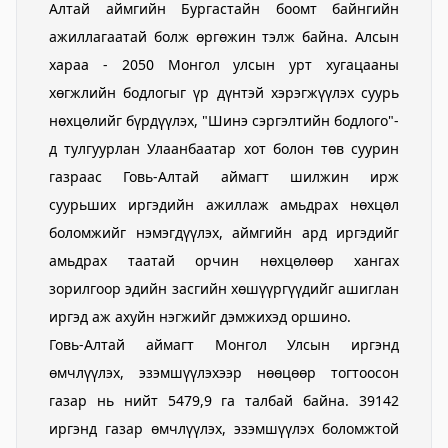
Алтай аймгийн Бургастайн боомт байнгийн
ажиллагаатай болж өргөжин тэлж байна. Алсын
хараа - 2050 Монгол улсын урт хугацааны
хөгжлийн бодлогыг үр дүнтэй хэрэгжүүлэх суурь
нөхцөлийг бүрдүүлэх, "Шинэ сэргэлтийн бодлого"-
д тулгуурлан Улаанбаатар хот болон төв суурин
газраас Говь-Алтай аймагт шилжин ирж
суурьших иргэдийн ажиллаж амьдрах нөхцөл
боломжийг нэмэгдүүлэх, аймгийн ард иргэдийг
амьдрах таатай орчин нөхцөлөөр хангах
зорилгоор эдийн засгийн хөшүүргүүдийг ашиглан
иргэд аж ахуйн нэгжийг дэмжихэд оршино.
Говь-Алтай аймагт Монгол Улсын иргэнд
өмчлүүлэх, эзэмшүүлэхээр нөөцөөр тогтоосон
газар нь нийт 5479,9 га талбай байна. 39142
иргэнд газар өмчлүүлэх, эзэмшүүлэх боломжтой