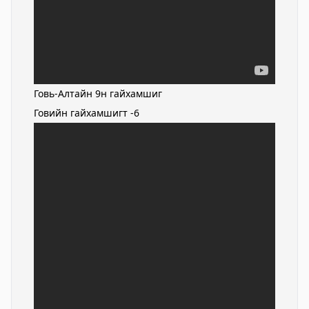
Говь-Алтайн 9н гайхамшиг
Говийн гайхамшигт -6