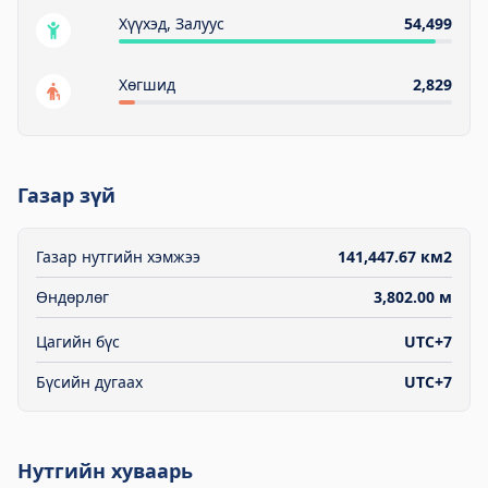
Хүүхэд, Залуус
54,499
Хөгшид
2,829
Газар зүй
Газар нутгийн хэмжээ
141,447.67 км2
Өндөрлөг
3,802.00 м
Цагийн бүс
UTC+7
Бүсийн дугаах
UTC+7
Нутгийн хуваарь