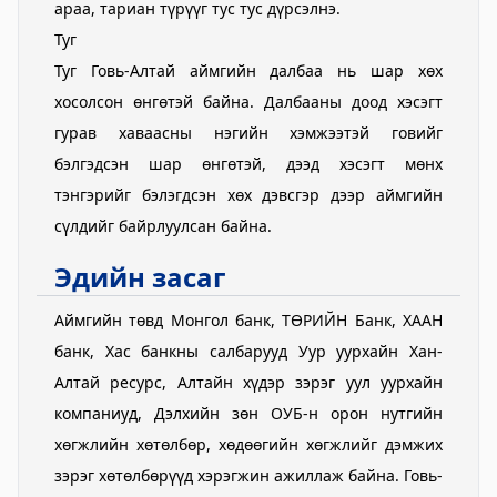
араа, тариан түрүүг тус тус дүрсэлнэ.
Туг
Туг Говь-Алтай аймгийн далбаа нь шар хөх
хосолсон өнгөтэй байна. Далбааны доод хэсэгт
гурав хаваасны нэгийн хэмжээтэй говийг
бэлгэдсэн шар өнгөтэй, дээд хэсэгт мөнх
тэнгэрийг бэлэгдсэн хөх дэвсгэр дээр аймгийн
сүлдийг байрлуулсан байна.
Эдийн засаг
Аймгийн төвд Монгол банк, ТӨРИЙН Банк, ХААН
банк, Хас банкны салбарууд Уур уурхайн Хан-
Алтай ресурс, Алтайн хүдэр зэрэг уул уурхайн
компаниуд, Дэлхийн зөн ОУБ-н орон нутгийн
хөгжлийн хөтөлбөр, хөдөөгийн хөгжлийг дэмжих
зэрэг хөтөлбөрүүд хэрэгжин ажиллаж байна. Говь-