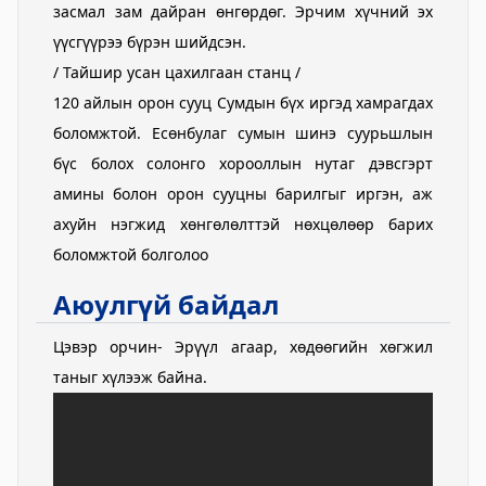
засмал зам дайран өнгөрдөг. Эрчим хүчний эх
үүсгүүрээ бүрэн шийдсэн.
/ Тайшир усан цахилгаан станц /
120 айлын орон сууц Сумдын бүх иргэд хамрагдах
боломжтой. Есөнбулаг сумын шинэ суурьшлын
бүс болох солонго хорооллын нутаг дэвсгэрт
амины болон орон сууцны барилгыг иргэн, аж
ахуйн нэгжид хөнгөлөлттэй нөхцөлөөр барих
боломжтой болголоо
Аюулгүй байдал
Цэвэр орчин- Эрүүл агаар, хөдөөгийн хөгжил
таныг хүлээж байна.