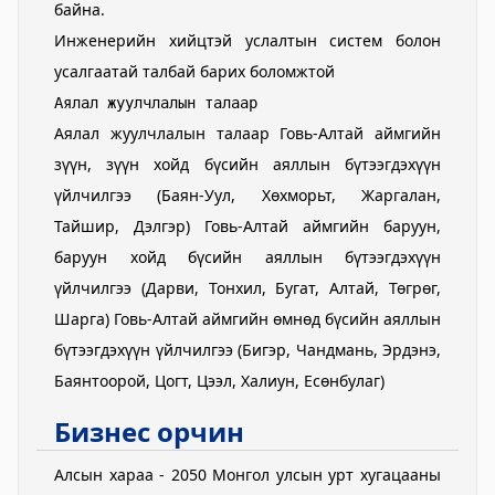
байна.
Инженерийн хийцтэй услалтын систем болон
усалгаатай талбай барих боломжтой
Аялал жуулчлалын талаар
Аялал жуулчлалын талаар Говь-Алтай аймгийн
зүүн, зүүн хойд бүсийн аяллын бүтээгдэхүүн
үйлчилгээ (Баян-Уул, Хөхморьт, Жаргалан,
Тайшир, Дэлгэр) Говь-Алтай аймгийн баруун,
баруун хойд бүсийн аяллын бүтээгдэхүүн
үйлчилгээ (Дарви, Тонхил, Бугат, Алтай, Төгрөг,
Шарга) Говь-Алтай аймгийн өмнөд бүсийн аяллын
бүтээгдэхүүн үйлчилгээ (Бигэр, Чандмань, Эрдэнэ,
Баянтоорой, Цогт, Цээл, Халиун, Есөнбулаг)
Бизнес орчин
Алсын хараа - 2050 Монгол улсын урт хугацааны