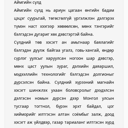
Аймгийн сүлд
Хөвсгөл Зооноз
Аймгийн сүлд нь ариун цагаан өнгийн бадам
цэцэг суурьтай, төгөсгөлгүй үргэлжлэн дэлгэрэх
2024-08-12 08:33:05
Дэлгэрэнгүй
түмэн наст хээгээр хөвөөлсөн, мөнх тэнгэрийг
бэлгэдсэн дугариг хөх дэвсгэртэй байна.
Хөвсгөл аймгийн Хүнс хөдөө, аж ахуйн
Сүлдний төв хэсэгт ан амьтнаар баялагийг
газар
бэлгэдэн дүүлж байгаа угалз, говь-хангай, өндөр
2024-08-06 08:04:47
сүрлэг уулсыг харуулсан ногоон шар дэвсгэр,
Дэлгэрэнгүй
мөнх цаст уулын зураг, дэлхийн даяаршил,
мэдээллийн технологийг бэлгэдсэн долгионыг
дүрсэлсэн байна. Сүлдний хүрээний магнайн
хэсэгт шинжлэх ухаан боловсролыг дээдэлсэн
дэлгэсэн номын дүрсэн дээр Монгол улсын
тусгаар тогтнол, бүрэн эрхт байдал, цог
хийморийг илтгэсэн алтан соёмбыг залж, доод
хэсэгт аж үйлдвэр, газар тариаланг илтгэсэн хүрд