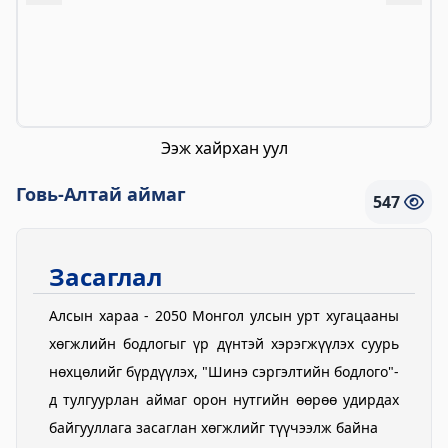
Цагдаагийн газар
2023-06-06 06:38:02
Дэлгэрэнгүй
Хөвсгөл аймгийн Ус цаг уур орчны
Ээж хайрхан уул
шинжилгээний төв
2024-09-05 06:43:59
Говь-Алтай аймаг
547
Дэлгэрэнгүй
Сод Эрдэм Сургууль-Sod Erdem School
Засаглал
2024-09-02 01:18:58
Дэлгэрэнгүй
Алсын хараа - 2050 Монгол улсын урт хугацааны
хөгжлийн бодлогыг үр дүнтэй хэрэгжүүлэх суурь
Хөвсгөл аймгийн Боловсрол, шинжлэх
нөхцөлийг бүрдүүлэх, "Шинэ сэргэлтийн бодлого"-
ухааны газар
д тулгуурлан аймаг орон нутгийн өөрөө удирдах
2024-08-26 03:23:18
байгууллага засаглан хөгжлийг түүчээлж байна
Дэлгэрэнгүй