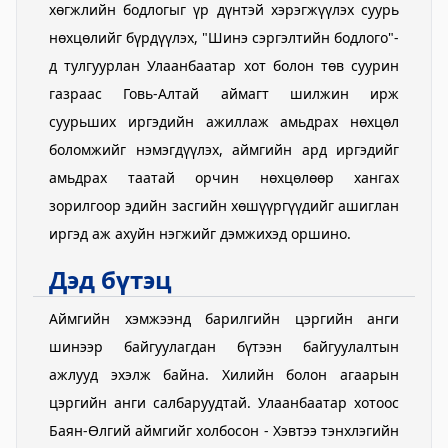
хөгжлийн бодлогыг үр дүнтэй хэрэгжүүлэх суурь
нөхцөлийг бүрдүүлэх, "Шинэ сэргэлтийн бодлого"-
д тулгуурлан Улаанбаатар хот болон төв суурин
газраас Говь-Алтай аймагт шилжин ирж
суурьших иргэдийн ажиллаж амьдрах нөхцөл
боломжийг нэмэгдүүлэх, аймгийн ард иргэдийг
амьдрах таатай орчин нөхцөлөөр хангах
зорилгоор эдийн засгийн хөшүүргүүдийг ашиглан
иргэд аж ахуйн нэгжийг дэмжихэд оршино.
Дэд бүтэц
Аймгийн хэмжээнд барилгийн цэргийн анги
шинээр байгуулагдан бүтээн байгуулалтын
ажлууд эхэлж байна. Хилийн болон агаарын
цэргийн анги салбаруудтай. Улаанбаатар хотоос
Баян-Өлгий аймгийг холбосон - Хэвтээ тэнхлэгийн