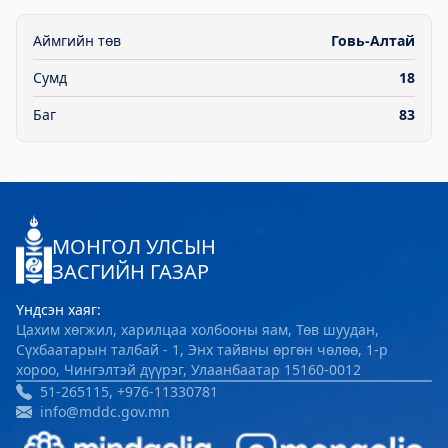
Аймгийн төв
Говь-Алтай
Сумд
18
Баг
83
МОНГОЛ УЛСЫН
ЗАСГИЙН ГАЗАР
Үндсэн хаяг:
Цахим хөгжил, харилцаа холбооны яам, Төв шуудан,
Сүхбаатарын талбай - 1, Энх тайвны өргөн чөлөө, 1-р
хороо, Чингэлтэй дүүрэг, Улаанбаатар 15160-0012
51-265115, +976-11330781
info@mddc.gov.mn