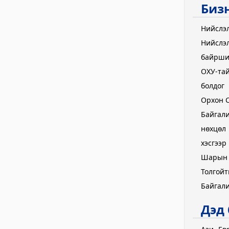
Биз
Хөдөлмөр, халамжийн үйлчилгээний га
Нийслэл
2023-06-06 06:47:28
Нийслэ
Дэлгэрэнгүй
байрши
Улсын бүртгэлийн хэлтэс
ОХУ-тай
болдог
2023-06-06 06:41:23
Орхон С
Дэлгэрэнгүй
Байгали
Цагдаагийн газар
нөхцөл
2023-06-06 06:38:02
хэсгээр
Дэлгэрэнгүй
Шарын 
Толгойт
Хөвсгөл аймгийн Ус цаг уур орчны шинж
Байгали
2024-09-05 06:43:59
Дэлгэрэнгүй
Дэд 
Сод Эрдэм Сургууль-Sod Erdem School