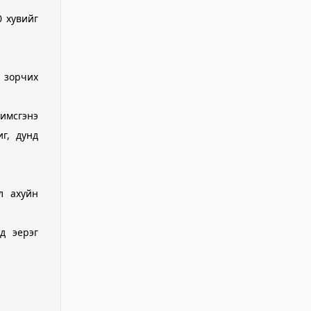
0 хувийг
н зорчих
жимсгэнэ
г, дунд
л ахуйн
д эерэг