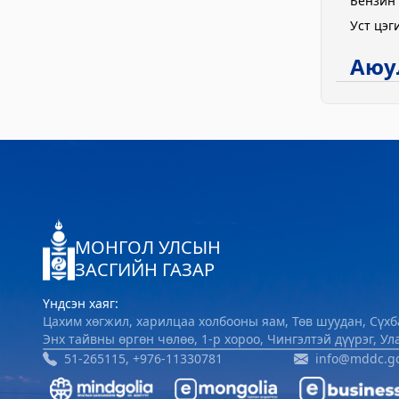
Бензин 
Уст цэг
Аюу
МОНГОЛ УЛСЫН
ЗАСГИЙН ГАЗАР
Үндсэн хаяг:
Цахим хөгжил, харилцаа холбооны яам, Төв шуудан, Сүхб
Энх тайвны өргөн чөлөө, 1-р хороо, Чингэлтэй дүүрэг, У
51-265115, +976-11330781
info@mddc.g