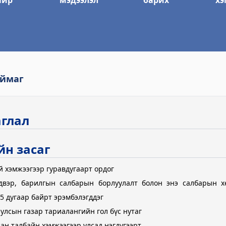
айр
мэдээлэл
барих
хэ
тэс
йлчилгээний газар
аймаг
аглал
йн засаг
р
 хэмжээгээр гуравдугаарт ордог
двэр, барилгын салбарын борлуулалт болон энэ салбарын х
-5 дугаар байрт эрэмбэлэгддэг
улсын газар тариалангийн гол бүс нутаг
лтэс
ан талбайн хэмжээгээр улсад нэгдүгээрт