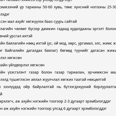
эмжээний үр тарианы 50-60 хувь, төмс хүнсний ногооны 25-3
лэдэг
эн мал ахуйг хөгжүүлэх бааз суурь сайтай
лагийн чөлөөт бүсээр дамжин гадаад худалдааны эргэлт боло
өний урсгал ихтэй
йн баялагийн нөөц ихтэй (ус, ой мод, хөрс, ургамал, элс, жимс 
зар
рэг байгалийн дагалдах баялаг) бөгөөд түүнийг дагасан жижи
лэл хөгжсөн
хайн үйлдвэрлэл хөгжсөн
ийн үзэсгэлэнт газар болон газар тариалан, эрчимжсэн ма
лчилгээний "ХУРДАН" төв
лэлд түшиглэсэн аялал жуулчлал хөгжих таатай нөхцөлтэй
х зээлүүдэд ойр байрлалтай нь бүтээгдэхүүний борлуулалта
эй
лчилгээний хэлтэс
эрхлэгч, аж ахуйн нэгжийн тоогоор 2-3 дугаарт эрэмбэлэгддэг
н аж ахуйн нэгжийн тоогоор улсад 6 дугаарт эрэмбэлэгддэг