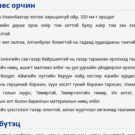
нес орчин
зар
 Улаанбаатар хотоос харьцангуй ойр, 320 км-т оршдог
лийн дараа орох хоёр том хоттой буюу хоёр том зах зэ
лтай
 хил залгаа, Алтанбулаг боомттой нь гадаад худалдааны таата
элэнгийн сав газар байршилтай нь газар тариалан эрхлэхэд та
йн нөөц, ашигт малтмал элбэг нь уул уурхайн үйлдвэрлэл эрхлэ
 болдог. Аймгийн нутгийн баруун хойд хэсгээр юрийн хурдас
 нь герциний боржин, зүүн хэсэгт гүний боржин тархсан, Улаа
голын нүүрс, Төмөртэй, Төмөртолгойн төмөр, Их алтат, 
ын алт болон барилгын материалын нөөц элбэг.
илгээний төв
йн үзэсгэлэнт газар олонтой, аялал жуулчлал хөгжихөд таалам
бүтэц