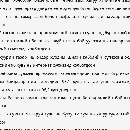
ропыг холбосон олон улсын төмөр зам, хатуу хучилттай зас
 нутаг дэвсгэрээр дайран өнгөрдөг дэд бүтэц бүрэн хөгжсөн айм
н төв нь төмөр зам болон асфальтан хучилттай замаар ний
сон.
ааны газар
 6 тосгон цахилгаан эрчим хүчний нэгдсэн сүлжээнд бүрэн холбо
н төр төсвийн болон аж ахуйн нэгж байгууллага нь төвлөрсө
ийн системд холбогдсон
 суурин газар нь өндөр хурдны шилэн кабелийн сүлжээнд хо
хийн 90 хувь нь интернэт сүлжээнд холбогдсон
олбооны сүлжээг өргөжүүлж, хэрэглэгчдийн тоог жил бүр нэмэ
ны байдлаар нийт иргэдийн 98.1 хувь нь гар утас хэрэглэж,
азар
 гар утасны хэрэглээ 96,2 хувьд хүрсэн.
зам ба авто замын гол зангилаа нутаг бөгөөд хилийн байнгы
нэг
н 17 сумын 70 гаруй хувь нь буюу 12 сум нь хатуу хучилттай
сон.