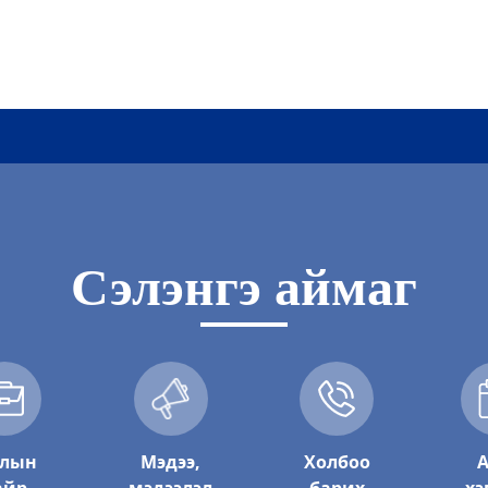
Сэлэнгэ аймаг
ар
а хот байгуулалтын газар
лын
Мэдээ,
Холбоо
А