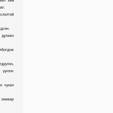
мал зам
аг.
слэлтэй
гдсон.
н дулаан
лбогдож
гдүүлэн,
 үүнээс
н чухал
 замаар