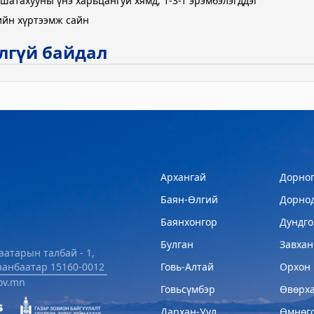
шатахууны үнэ харьцангуй хямд, 1-3-т эрэмбэлэгддэг
ийн хүртээмж сайн
лгүй байдал
Архангай
Дорног
Баян-Өлгий
Дорно
Баянхонгор
Дундго
Булган
Завхан
аатарын талбай - 1,
Говь-Алтай
Орхон
лаанбаатар 15160-0012
ov.mn
Говьсүмбэр
Өвөрх
Дархан-Уул
Өмнөг