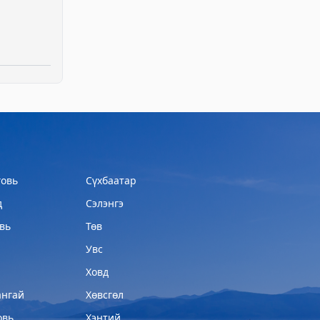
овь
Сүхбаатар
д
Сэлэнгэ
вь
Төв
Увс
Ховд
ангай
Хөвсгөл
овь
Хэнтий