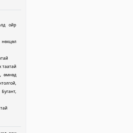
элд ойр
й нөхцөл
атай
х таатай
, өмнөд
нтолгой,
Бугант,
жтай