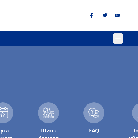
рга
Шинэ
FAQ
Т