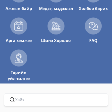
Ажлын байр
Мэдээ, мэдээлэл
Холбоо барих
Арга хэмжээ
Шинэ Хоршоо
FAQ
Төрийн
үйлчилгээ