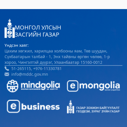
МОНГОЛ УЛСЫН
ЗАСГИЙН ГАЗАР
Үндсэн хаяг:
Цахим хөгжил, харилцаа холбооны яам, Төв шуудан,
Сүхбаатарын талбай - 1, Энх тайвны өргөн чөлөө, 1-р
хороо, Чингэлтэй дүүрэг, Улаанбаатар 15160-0012
51-265115, +976-11330781
info@mddc.gov.mn