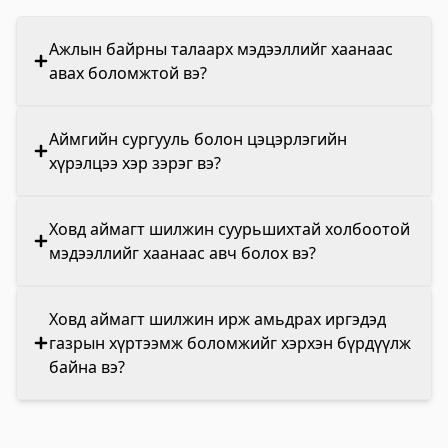
Ажлын байрны талаарх мэдээллийг хаанаас
авах боломжтой вэ?
Аймгийн сургууль болон цэцэрлэгийн
хүрэлцээ хэр зэрэг вэ?
Ховд аймагт шилжин суурьшихтай холбоотой
мэдээллийг хаанаас авч болох вэ?
Ховд аймагт шилжин ирж амьдрах иргэдэд
газрын хүртээмж боломжийг хэрхэн бүрдүүлж
байна вэ?