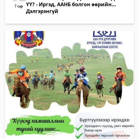
ҮҮ? - Иргэд, ААНБ болгон өөрийн
7 сар
эзэмшлийн талбайн шарилжийг
Дэлгэрэнгүй
тайрч, гэр бүл, хайртай дотны
хүмүүсээ эрүүл байхад нь туслаарай.