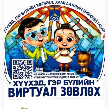
дохиог сонсохгүй байх эрсдэл