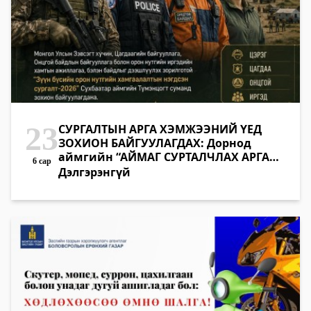
23
СУРГАЛТЫН АРГА ХЭМЖЭЭНИЙ ҮЕД
ЗОХИОН БАЙГУУЛАГДАХ: Дорнод
аймгийн “АЙМАГ СУРТАЛЧЛАХ АРГА
6 сар
ХЭМЖЭЭ” өнөөдөр буюу 23-ны 20:00
Дэлгэрэнгүй
цагт зүүн гэр хорооллын зүүн талд
байрлах Дорнод аймгийн байрлалд
болно. Иргэд өргөнөөр сонирхож, үзэх
боломжтой.