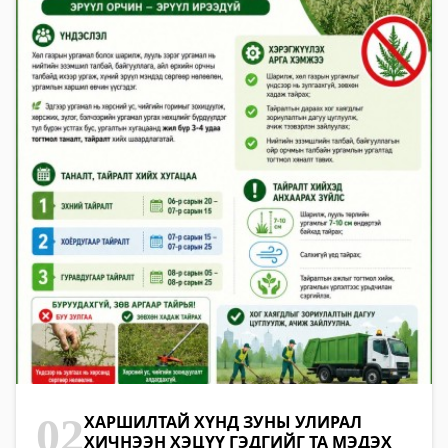
02
ХАРШИЛТАЙ ХҮНД ЗУНЫ УЛИРАЛ
ХИЧНЭЭН ХЭЦҮҮ ГЭДГИЙГ ТА МЭДЭХ