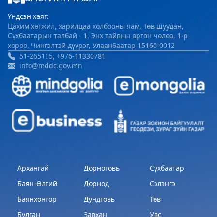
Үндсэн хаяг:
Цахим хөгжил, харилцаа холбооны яам, Төв шуудан,
Сүхбаатарын талбай - 1, Энх тайвны өргөн чөлөө, 1-р
хороо, Чингэлтэй дүүрэг, Улаанбаатар 15160-0012
51-265115, +976-11330781
info@mddc.gov.mn
Архангай
Дорноговь
Сүхбаатар
Баян-Өлгий
Дорнод
Сэлэнгэ
Баянхонгор
Дундговь
Төв
Булган
Завхан
Увс