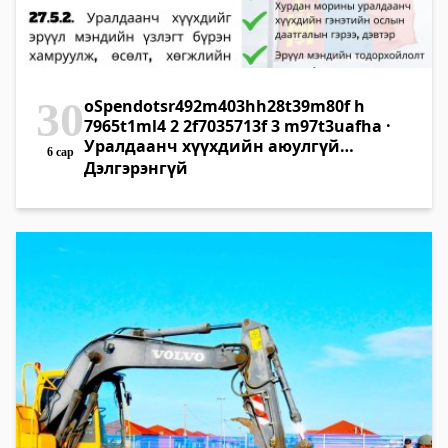
30
oSpendotsr492m403hh28t39m80f h
7965t1ml4 2 2f7035713f 3 m97t3uafha ·
Уралдаанч хүүхдийн аюулгүй
6 сар
байдлыг уяач бүхэн анхаарах
Дэлгэрэнгүй
хэрэгтэй. 🐎👨‍🦰
https://legalinfo.mn/mn/detail?
lawId=17140463602711 хүүхэд
хамгааллын тухай хуулиас уншиж
танилцана уу.