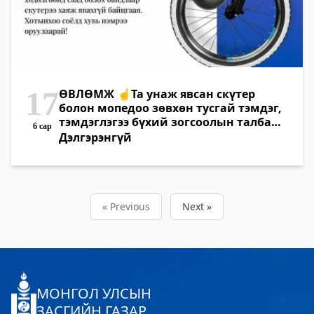
17
ӨВЛӨМЖ ☝Та унаж явсан скүтер
болон мопедоо зөвхөн тусгай тэмдэг,
тэмдэглэгээ бүхий зогсоолын талбайд
6 сар
байршуулаара
Дэлгэрэнгүй
« Previous
Next »
МОНГОЛ УЛСЫН
ЗАСГИЙН ГАЗАР