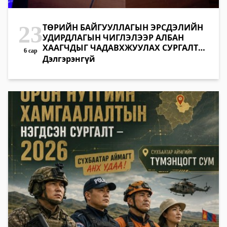
23
ТӨРИЙН БАЙГУУЛЛАГЫН ЭРСДЭЛИЙН
УДИРДЛАГЫН ЧИГЛЭЛЭЭР АЛБАН
ХААГЧДЫГ ЧАДАВХЖУУЛАХ СУРГАЛТ
6 сар
ЭХЭЛЛЭЭ Засгийн газрын Хяналт
Дэлгэрэнгүй
хэрэгжүүлэх газраас төрийн
байгууллагын эрсдэлийн удирдлагын
тогтолцоог бэхжүүлэх, холбогдох
албан хаагчдын мэдлэг, ур чадварыг
дээшлүүлэх