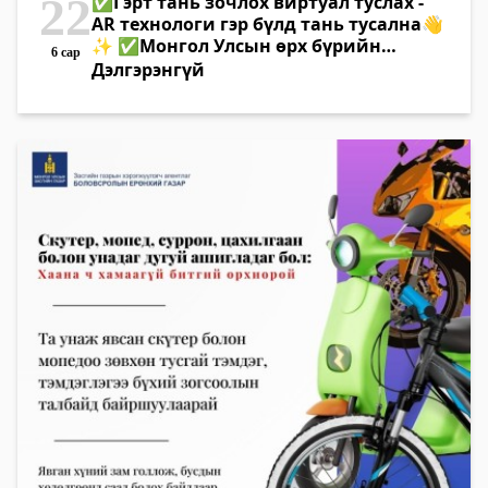
22
✅Гэрт тань зочлох виртуал туслах -
AR технологи гэр бүлд тань тусална👋
✨ ✅Монгол Улсын өрх бүрийн
6 сар
хойморт Хүүхэд, гэр бүлийн хөгжил,
Дэлгэрэнгүй
хамгааллын ерөнхий газрын виртуал
ажилтан байрлах шинэлэг үйлчилгээ
эхэллээ. ✅Та "AR Sticker" дээрх QR
кодыг уншуулан "AR