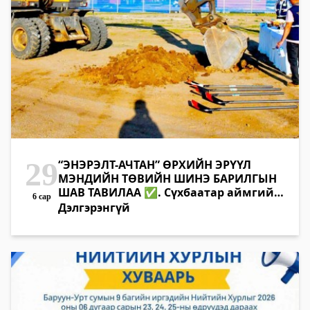
29
“ЭНЭРЭЛТ-АЧТАН” ӨРХИЙН ЭРҮҮЛ
МЭНДИЙН ТӨВИЙН ШИНЭ БАРИЛГЫН
ШАВ ТАВИЛАА ✅. Сүхбаатар аймгийн
6 сар
Баруун-Урт сумын “Энэрэлт-Ачтан”
Дэлгэрэнгүй
өрхийн эрүүл мэндийн төвийн шинэ
барилгын шав тавих ёслол өнөөдөр
болж, бүтээн байгуулалтын ажил
эхэллээ. ✅. Төслийн захиалагчаар С