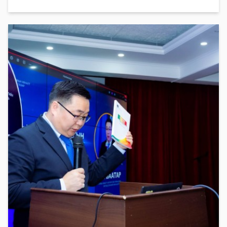
25-ны өдрүүдэд зохион
байгуулагдана. Иргэд Та бүхэн
өөрийн харьяа багийн хуралд
идэвхтэй оролцож, сум орон нутгийн
хөгжил, тулгамд