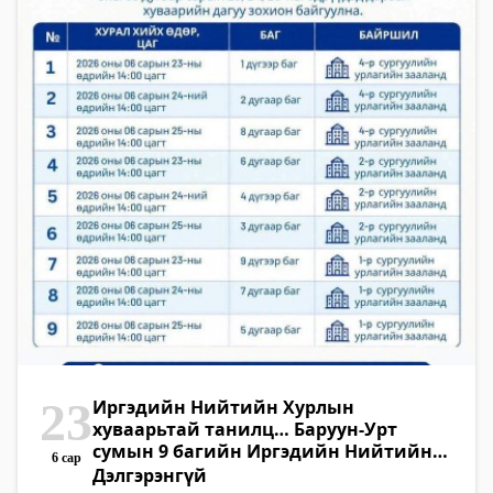
23
Иргэдийн Нийтийн Хурлын
хуваарьтай танилц… Баруун-Урт
сумын 9 багийн Иргэдийн Нийтийн
6 сар
Хурал 2026 оны 06 дугаар сарын 23, 24,
Дэлгэрэнгүй