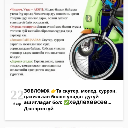
22
ЗӨВЛӨМЖ 👉Та скутер, мопед, суррон,
цахилгаан болон унадаг дугуй
ашигладаг бол: ✅ХӨДЛӨХӨӨСӨӨ
6 сар
ӨМНӨ ШАЛГА... ☝Чихэвч, Утас =
Дэлгэрэнгүй
АЮУЛ: Жолоо барьж байхдаа утсаа
бүү оролд. Чихэвчээр дуу сонсох нь
эргэн тойрны дуу чимээг дарж, ослын