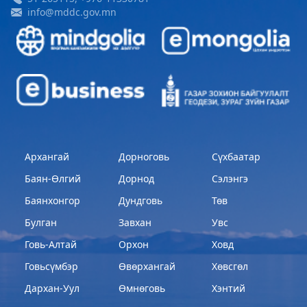
info@mddc.gov.mn
Хөвсгөл Зооноз
2024-08-12 08:33:05
Дэлгэрэнгүй
Хөвсгөл аймгийн Хүнс хөдөө, аж ахуйн
газар
2024-08-06 08:04:47
Дэлгэрэнгүй
Архангай
Дорноговь
Сүхбаатар
Баян-Өлгий
Дорнод
Сэлэнгэ
Баянхонгор
Дундговь
Төв
Булган
Завхан
Увс
Говь-Алтай
Орхон
Ховд
Говьсүмбэр
Өвөрхангай
Хөвсгөл
Дархан-Уул
Өмнөговь
Хэнтий