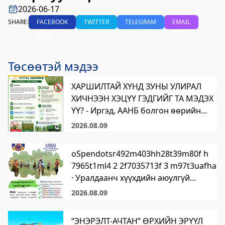
үйлчилгээний "ХУРДАН" төв
2026-06-17
SHARE:
FACEBOOK
TWITTER
TELEGRAM
EMAIL
2023-06-06 13:37:31
COPY
Дэлгэрэнгүй
Говьсүмбэр аймаг дахь Төрийн цахим
Төсөөтэй мэдээ
үйлчилгээний хэлтэс
ХАРШИЛТАЙ ХҮНД ЗУНЫ УЛИРАЛ
2023-06-05 22:55:03
ХИЧНЭЭН ХЭЦҮҮ ГЭДГИЙГ ТА МЭДЭХ
Дэлгэрэнгүй
ҮҮ? - Иргэд, ААНБ болгон өөрийн
Хөдөлмөр, халамжийн үйлчилгээний
эзэмшлийн талбайн шарилжийг
2026.08.09
тайрч, гэр бүл, хайртай дотны
газар
хүмүүсээ эрүүл байхад нь туслаарай.
oSpendotsr492m403hh28t39m80f h
2023-06-06 06:47:28
7965t1ml4 2 2f7035713f 3 m97t3uafha
Дэлгэрэнгүй
· Уралдаанч хүүхдийн аюулгүй
Улсын бүртгэлийн хэлтэс
байдлыг уяач бүхэн анхаарах
2026.08.09
хэрэгтэй. 🐎👨‍🦰
2023-06-06 06:41:23
https://legalinfo.mn/mn/detail?
Дэлгэрэнгүй
“ЭНЭРЭЛТ-АЧТАН” ӨРХИЙН ЭРҮҮЛ