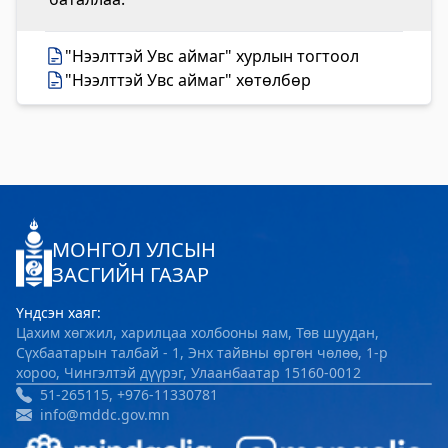
"Нээлттэй Увс аймаг" хурлын тогтоол
"Нээлттэй Увс аймаг" хөтөлбөр
МОНГОЛ УЛСЫН
ЗАСГИЙН ГАЗАР
Үндсэн хаяг:
Цахим хөгжил, харилцаа холбооны яам, Төв шуудан,
Сүхбаатарын талбай - 1, Энх тайвны өргөн чөлөө, 1-р
хороо, Чингэлтэй дүүрэг, Улаанбаатар 15160-0012
51-265115, +976-11330781
info@mddc.gov.mn