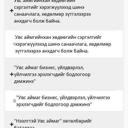
Увс аймгийнхан хөдөөгийн
сэргэлтийг хэрэгжүүлэхэд шинэ
санаачлага, хөдөлмөр зүтгэлээрээ
анхдагч болж байна.
Увс аймгийнхан хөдөөгийн сэргэлтийг
хэрэгжүүлэхэд шинэ санаачлага, хөдөлмөр
зүтгэлээрээ анхдагч болж байна.
"Увс аймаг бизнес, үйлдвэрлэл,
үйлчилгээ эрхлэгчдийг бодлогоор
дэмжинэ"
"Увс аймаг бизнес, үйлдвэрлэл, үйлчилгээ
эрхлэгчдийг бодлогоор дэмжинэ"
"Нээлттэй Увс аймаг" хөтөлбөрийг
баталлаа.