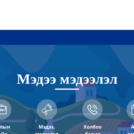
Мэдээ мэдээлэл
ар
а хот байгуулалтын газар
лын
Мэдээ,
Холбоо
А