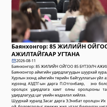
2023-06-06 14:50:54
Дэлгэрэнгүй
Өвөрхангай аймгийн цагдаагийн газар
2023-06-06 14:46:41
Дэлгэрэнгүй
Булган аймгийн Засаг Даргын Тамгын га
Баянхонгор: 85 ЖИЛИЙН ОЙГОО
АЖИЛТАЙГААР УГТАНА
2023-06-06 14:41:13
Дэлгэрэнгүй
2026-08-11
Баянхонгор: 85 ЖИЛИЙН ОЙГОО 85 БҮТЭЭЛЧ АЖИ
Дорноговь аймаг дахь Төрийн цахим үй
Баянхонгор аймгийн удирдлагуудын шуурхай хурал
2023-06-06 13:37:31
Хурлын эхэнд аймгийн төрийн байгууллагын үйл а
Дэлгэрэнгүй
хүрээнд АЗДТГ-ын дарга П.Отгонбаяр, энэ боло
оролцох удирдлага хамт олны оролцооны та
Говьсүмбэр аймаг дахь Төрийн цахим үй
удирдлагууд цаг үеийн мэдээлэл хийлээ.
Шуурхай хуралд Засаг дарга Э.Энхбат оролцон Их
2023-06-05 22:55:03
ой, боловсролыг дэмжих жил, утааг бууруулах чиг
Дэлгэрэнгүй