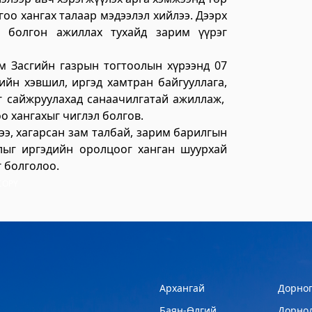
оо хангах талаар мэдээлэл хийлээ. Дээрх
зар
й болгон ажиллах тухайд зарим үүрэг
 Засгийн газрын тогтоолын хүрээнд 07
вийн хэвшил, иргэд хамтран байгууллага,
г сайжруулахад санаачилгатай ажиллаж,
оо хангахыг чиглэл болгов.
э, хагарсан зам талбай, зарим барилгын
жлыг иргэдийн оролцоог ханган шуурхай
г болголоо.
COPY
илгээний төв
Архангай
Дорног
Баян-Өлгий
Дорно