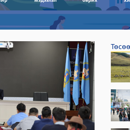
айр
мэдээлэл
барих
хэ
тэс
йлчилгээний газар
Төсөө
р
лтэс