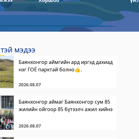
мжээ
Хоршоо
үй
тэй мэдээ
Баянхонгор аймгийн ард иргэд дахиад
нэг ГОЁ парктай болно👍.
2026.08.07
Баянхонгор аймаг Баянхонгор сум 85
жилийн ойгоор 85 бүтээлч ажил хийнэ
2026.08.07