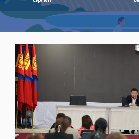
сэргэлт
б
Булган аймгийн Шүүх шинжилгээний хэл
2023-06-06 14:59:15
Дэлгэрэнгүй
Булган аймгийн Хөдөлмөр халамжийн ү
2023-06-06 14:57:16
Дэлгэрэнгүй
Булган аймгийн Нэгдсэн эмнэлэг
2023-06-06 14:55:29
Дэлгэрэнгүй
Булган аймаг дахь Шүүхийн тамгын газа
2023-06-06 14:53:59
Дэлгэрэнгүй
Булган аймгийн Нийгмийн даатгалын хэ