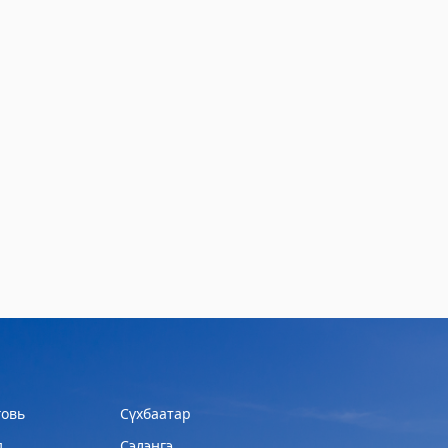
овь
Сүхбаатар
д
Сэлэнгэ