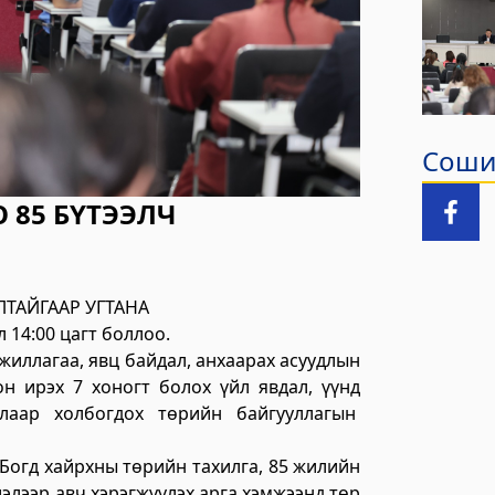
Сошиа
зар
 85 БҮТЭЭЛЧ
ЛТАЙГААР УГТАНА
лчилгээний "ХУРДАН" төв
 14:00 цагт боллоо.
жиллагаа, явц байдал, анхаарах асуудлын
н ирэх 7 хоногт болох үйл явдал, үүнд
лаар холбогдох төрийн байгууллагын
лчилгээний хэлтэс
 Богд хайрхны төрийн тахилга, 85 жилийн
лэлээр авч хэрэгжүүлэх арга хэмжээнд төр