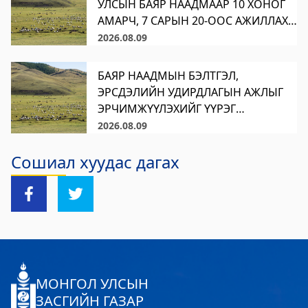
УЛСЫН БАЯР НААДМААР 10 ХОНОГ
асуудлуудыг хэлэлцэн шийдвэрлэнэ.
АМАРЧ, 7 САРЫН 20-ООС АЖИЛЛАХ
Хөвсгөл Зооноз
1. Аймгийн Иргэдийн
ШИЙДВЭР ГАРГАЛАА
2026.08.09
2024-08-12 08:33:05
Төлөөлөгчдийн Х
Дэлгэрэнгүй
БАЯР НААДМЫН БЭЛТГЭЛ,
Хөвсгөл аймгийн Хүнс хөдөө, аж ахуйн
ЭРСДЭЛИЙН УДИРДЛАГЫН АЖЛЫГ
ЭРЧИМЖҮҮЛЭХИЙГ ҮҮРЭГ
газар
БОЛГОЛОО Аймгийн удирдах
2026.08.09
2024-08-06 08:04:47
ажилтны ээлжит шуурхай хуралдаан
Дэлгэрэнгүй
Сошиал хуудас дагах
болж, цаг үеийн нөхцөл байдал
болон байгууллагуудын хэрэгжүүлж
буй ажлын талаар мэдээлэл сонслоо.
Хуралдаанаар аймгийн баяр наа
МОНГОЛ УЛСЫН
ЗАСГИЙН ГАЗАР