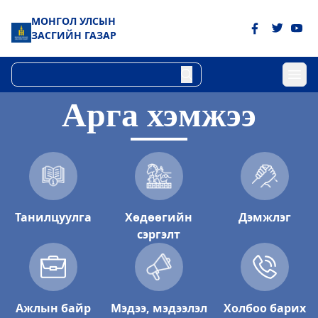
МОНГОЛ УЛСЫН
ЗАСГИЙН ГАЗАР
Арга хэмжээ
Төрийн цахим үйлчилгээний хэлтэс
2023-06-06 15:43:41
Дэлгэрэнгүй
Булган аймгийн Хүнс хөдөө аж ахуйн
газар
Танилцуулга
Хөдөөгийн
Дэмжлэг
2023-06-06 15:07:51
сэргэлт
Дэлгэрэнгүй
Булган аймгийн Газрын харилцаа
барилга хот байгуулалтын газар
Ажлын байр
Мэдээ, мэдээлэл
Холбоо барих