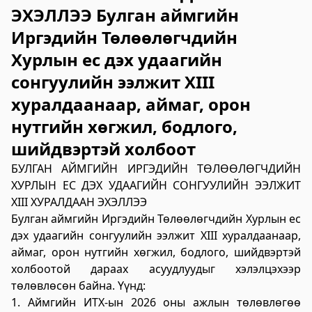
ЭХЭЛЛЭЭ Булган аймгийн
2023-06-06 14:53:59
Дэлгэрэнгүй
Иргэдийн Төлөөлөгчдийн
Хурлын ес дэх удаагийн
Булган аймгийн Нийгмийн даатгалын
хэлтэс
сонгуулийн ээлжит XIII
хуралдаанаар, аймаг, орон
2023-06-06 14:50:54
Дэлгэрэнгүй
нутгийн хөгжил, бодлого,
шийдвэртэй холбоот
Өвөрхангай аймгийн цагдаагийн газар
БУЛГАН АЙМГИЙН ИРГЭДИЙН ТӨЛӨӨЛӨГЧДИЙН
2023-06-06 14:46:41
ХУРЛЫН ЕС ДЭХ УДААГИЙН СОНГУУЛИЙН ЭЭЛЖИТ
Дэлгэрэнгүй
XIII ХУРАЛДААН ЭХЭЛЛЭЭ
Булган аймгийн Засаг Даргын Тамгын
Булган аймгийн Иргэдийн Төлөөлөгчдийн Хурлын ес
газар
дэх удаагийн сонгуулийн ээлжит XIII хуралдаанаар,
аймаг, орон нутгийн хөгжил, бодлого, шийдвэртэй
2023-06-06 14:41:13
холбоотой дараах асуудлуудыг хэлэлцэхээр
Дэлгэрэнгүй
төлөвлөсөн байна. Үүнд:
1. Аймгийн ИТХ-ын 2026 оны ажлын төлөвлөгөө
Дорноговь аймаг дахь Төрийн цахим