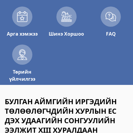
2023-06-06 15:06:29
Дэлгэрэнгүй
Булган аймгийн Шүүх шинжилгээний
хэлтэс
Арга хэмжээ
Шинэ Хоршоо
FAQ
2023-06-06 14:59:15
Дэлгэрэнгүй
Булган аймгийн Хөдөлмөр халамжийн
үйлчилгээний газар
Төрийн
2023-06-06 14:57:16
үйлчилгээ
Дэлгэрэнгүй
Булган аймгийн Нэгдсэн эмнэлэг
БУЛГАН АЙМГИЙН ИРГЭДИЙН
2023-06-06 14:55:29
ТӨЛӨӨЛӨГЧДИЙН ХУРЛЫН ЕС
Дэлгэрэнгүй
ДЭХ УДААГИЙН СОНГУУЛИЙН
Булган аймаг дахь Шүүхийн тамгын газар
ЭЭЛЖИТ XIII ХУРАЛДААН