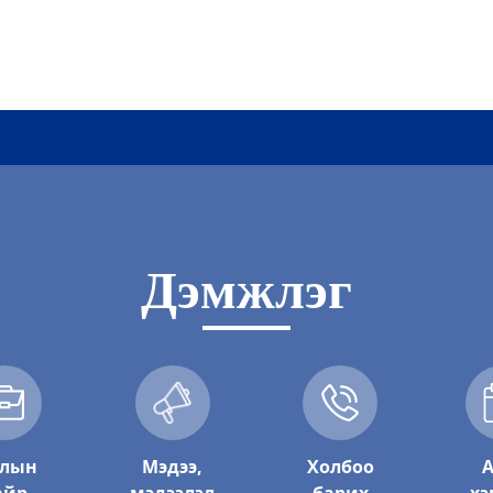
Дэмжлэг
ар
а хот байгуулалтын газар
лын
Мэдээ,
Холбоо
А