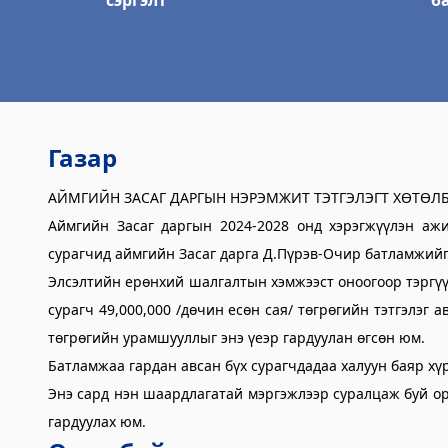
сэргэлт
б
Булган аймгийн Шүүх шинжилгээний хэл
2023-06-06 14:59:15
Дэлгэрэнгүй
Булган аймгийн Хөдөлмөр халамжийн ү
Газар
2023-06-06 14:57:16
Дэлгэрэнгүй
АЙМГИЙН ЗАСАГ ДАРГЫН НЭРЭМЖИТ ТЭТГЭЛЭГТ ХӨТӨЛ
Аймгийн Засаг даргын 2024-2028 онд хэрэгжүүлэн ажи
Булган аймгийн Нэгдсэн эмнэлэг
сурагчид аймгийн Засаг дарга Д.Пүрэв-Очир батламжийг 
2023-06-06 14:55:29
Элсэлтийн ерөнхий шалгалтын хэмжээст оноогоор тэргүү
Дэлгэрэнгүй
сурагч 49,000,000 /дөчин есөн сая/ төгрөгийн тэтгэлэг а
Булган аймаг дахь Шүүхийн тамгын газа
төгрөгийн урамшууллыг энэ үеэр гардуулан өгсөн юм.
Батламжаа гардан авсан бүх сурагчдадаа халуун баяр хү
2023-06-06 14:53:59
Энэ сард нэн шаардлагатай мэргэжлээр суралцаж буй ор
Дэлгэрэнгүй
гардуулах юм.
Булган аймгийн Нийгмийн даатгалын хэ