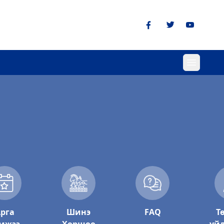
рга
Шинэ
FAQ
Т