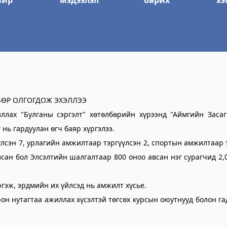
айр
мэдээлэл
барих
хэ
тэс
йлчилгээний газар
БӨР ОЛГОГДОЖ ЭХЭЛЛЭЭ
ллах "Булганы сэргэлт" хөтөлбөрийн хүрээнд "Аймгийн Засаг
нь гардуулан өгч баяр хүргэлээ.
лсэн 7, урлагийн амжилтаар тэргүүлсэн 2, спортын амжилтаар 
всан бол Элсэлтийн шалгалтаар 800 оноо авсан нэг сурагчид 2,00
р
ргэж, эрдмийн их үйлсэд нь амжилт хүсье.
он нутагтаа ажиллах хүсэлтэй төгсөх курсын оюутнууд болон г
лтэс