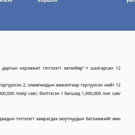
мжээ
Хоршоо
үй
 даргын нэрэмжит тэтгэлэгт хөтөлбөр"-т шалгарсан 12
тэргүүлсэн 2, олимпиадын амжилтаар тэргүүлсэн нийт 12
0,000 /хоёр сая/, бэлтгэсэн 1 багшид 1,000,000 /нэг сая/
адаадын тэтгэлэгт хамрагдах оюутнуудын батламжийг мөн