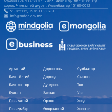
Сүхбаатарын талбай - 1, Энх тайвны өргөн чөлөө, 1-р
хороо, Чингэлтэй дүүрэг, Улаанбаатар 15160-0012
51-265115, +976-11330781
info@mddc.gov.mn
Архангай
Дорноговь
Сүхбаатар
Баян-Өлгий
Дорнод
Сэлэнгэ
Баянхонгор
Дундговь
Төв
Булган
Завхан
Увс
Говь-Алтай
Орхон
Ховд
Говьсүмбэр
Өвөрхангай
Хөвсгөл