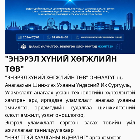
"ЭНЭРЭЛ ХҮНИЙ ХӨГЖЛИЙН
ТӨВ"
"ЭНЭРЭЛ ХҮНИЙ ХӨГЖЛИЙН ТӨВ" ОНӨААТҮГ нь
Анагаахын Шинжлэх Ухааны Үндэсний Их Сургууль,
Уламжлалт анагаах ухаан технологийн хүрээлэнтэй
хамтран ард иргэддээ уламжлалт анагаах ухааны
эмчилгээ, эрдэмтдийн судалгаа шинжилгээний
ололт амжилт, үзлэг оношлогоо,
Энэрэл уламжлалт сэргээн засах төвийн үйл
ажиллагааг танилцуулахаар
"НЭЭЛТТЭЙ ХААЛГАНЫ ӨДӨРЛӨГ" арга хэмжээг