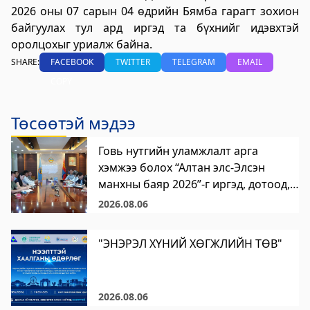
2026 оны 07 сарын 04 өдрийн Бямба гарагт зохион
байгуулах тул ард иргэд та бүхнийг идэвхтэй
оролцохыг уриалж байна.
SHARE:
FACEBOOK
TWITTER
TELEGRAM
EMAIL
COPY
Төсөөтэй мэдээ
Говь нутгийн уламжлалт арга
хэмжээ болох “Алтан элс-Элсэн
манхны баяр 2026”-г иргэд, дотоод,
гадаадын жуулчдад ая тухтай,
2026.08.06
аюулгүй орчинд зохион байгуулах
бэлтгэл ажлыг эрчимжүүлэх хүрээнд
"ЭНЭРЭЛ ХҮНИЙ ХӨГЖЛИЙН ТӨВ"
зохион байгуулах ажлын хэсэг
хуралдлаа.
2026.08.06