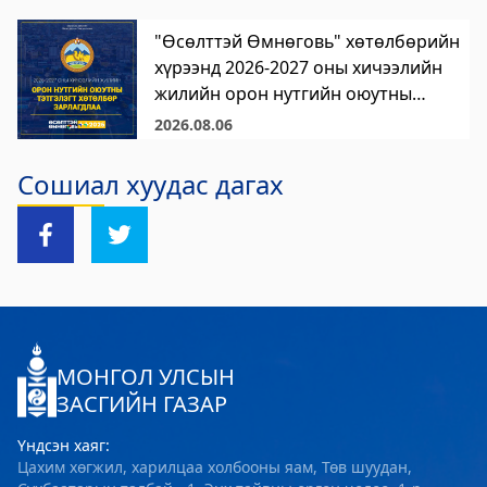
"Өсөлттэй Өмнөговь" хөтөлбөрийн
хүрээнд 2026-2027 оны хичээлийн
жилийн орон нутгийн оюутны
сургалтын төлбөрийн тэтгэлэгт
2026.08.06
хөтөлбөр зарлагдлаа.
Сошиал хуудас дагах
МОНГОЛ УЛСЫН
ЗАСГИЙН ГАЗАР
Үндсэн хаяг:
Цахим хөгжил, харилцаа холбооны яам, Төв шуудан,