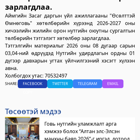
зарлагдлаа.
үйлчилгээний "ХУРДАН" төв
Аймгийн Засаг даргын үйл ажиллагааны "Өсөлттэй
2023-06-06 13:37:31
Өмнөговь" хөтөлбөрийн хүрээнд 2026-2027 оны
Дэлгэрэнгүй
хичээлийн жилийн орон нутгийн оюутны сургалтын
Говьсүмбэр аймаг дахь Төрийн цахим
төлбөрийн тэтгэлэгт хөтөлбөр зарлагдлаа.
үйлчилгээний хэлтэс
Тэтгэлгийн материалыг 2026 оны 08 дугаар сарын
03,04-ний өдрүүдэд Нутгийн удирдлагын ордны 01
2023-06-05 22:55:03
дүгээр давхарын угтах үйлчилгээний хэсэгт хүлээн
Дэлгэрэнгүй
авна.
Холбогдох утас: 70532497
Хөдөлмөр, халамжийн үйлчилгээний
SHARE:
FACEBOOK
TWITTER
TELEGRAM
EMAIL
газар
COPY
2023-06-06 06:47:28
Дэлгэрэнгүй
Төсөөтэй мэдээ
Улсын бүртгэлийн хэлтэс
Говь нутгийн уламжлалт арга
2023-06-06 06:41:23
хэмжээ болох “Алтан элс-Элсэн
Дэлгэрэнгүй
манхны баяр 2026”-г иргэд, дотоод,