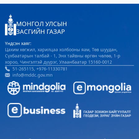
Хөвсгөл Зооноз
2024-08-12 08:33:05
МОНГОЛ УЛСЫН
Дэлгэрэнгүй
ЗАСГИЙН ГАЗАР
Хөвсгөл аймгийн Хүнс хөдөө, аж ахуйн
Үндсэн хаяг:
газар
Цахим хөгжил, харилцаа холбооны яам, Төв шуудан,
Сүхбаатарын талбай - 1, Энх тайвны өргөн чөлөө, 1-р
2024-08-06 08:04:47
хороо, Чингэлтэй дүүрэг, Улаанбаатар 15160-0012
Дэлгэрэнгүй
51-265115, +976-11330781
info@mddc.gov.mn