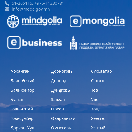
51-265115, +976-11330781
info@mddc.gov.mn
Архангай
Дорноговь
Сүхбаатар
Баян-Өлгий
Дорнод
Сэлэнгэ
Баянхонгор
Дундговь
Төв
Булган
Завхан
Увс
Говь-Алтай
Орхон
Ховд
Говьсүмбэр
Өвөрхангай
Хөвсгөл
Дархан-Уул
Өмнөговь
Хэнтий