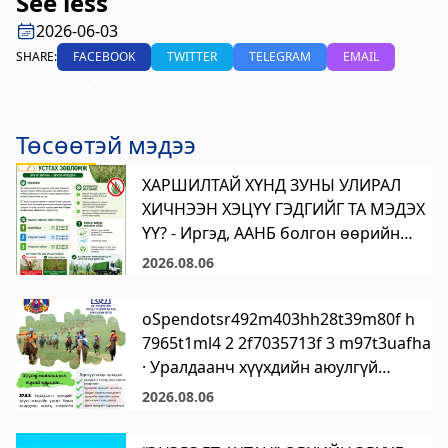
See less
2026-06-03
SHARE:
FACEBOOK
TWITTER
TELEGRAM
EMAIL
COPY
Төсөөтэй мэдээ
ХАРШИЛТАЙ ХҮНД ЗУНЫ УЛИРАЛ
ХИЧНЭЭН ХЭЦҮҮ ГЭДГИЙГ ТА МЭДЭХ
ҮҮ? - Иргэд, ААНБ болгон өөрийн
эзэмшлийн талбайн шарилжийг
2026.08.06
тайрч, гэр бүл, хайртай дотны
хүмүүсээ эрүүл байхад нь туслаарай.
oSpendotsr492m403hh28t39m80f h
7965t1ml4 2 2f7035713f 3 m97t3uafha
· Уралдаанч хүүхдийн аюулгүй
байдлыг уяач бүхэн анхаарах
2026.08.06
хэрэгтэй. 🐎👨‍🦰
https://legalinfo.mn/mn/detail?