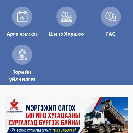
Арга хэмжээ
Шинэ Хоршоо
FAQ
Төрийн
үйлчилгээ