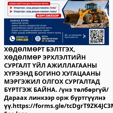
ХӨДӨЛМӨРТ БЭЛТГЭХ,
ХӨДӨЛМӨР ЭРХЛЭЛТИЙН
СУРГАЛТ ҮЙЛ АЖИЛЛАГААНЫ
ХҮРЭЭНД БОГИНО ХУГАЦААНЫ
МЭРГЭЖИЛ ОЛГОХ СУРГАЛТАД
БҮРТГЭЖ БАЙНА. /үнэ төлбөргүй/
Дараах линкээр орж бүртгүүлнэ
үү.https://forms.gle/tcDgrT9ZK4JC