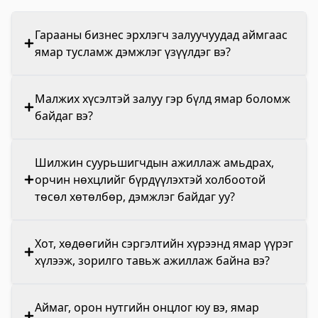
Гарааны бизнес эрхлэгч залуучуудад аймгаас
ямар тусламж дэмжлэг үзүүлдэг вэ?
Малжих хүсэлтэй залуу гэр бүлд ямар боломж
байдаг вэ?
Шилжин суурьшигчдын ажиллаж амьдрах,
орчин нөхцлийг бүрдүүлэхтэй холбоотой
төсөл хөтөлбөр, дэмжлэг байдаг уу?
Хот, хөдөөгийн сэргэлтийн хүрээнд ямар үүрэг
хүлээж, зорилго тавьж ажиллаж байна вэ?
Аймаг, орон нутгийн онцлог юу вэ, ямар