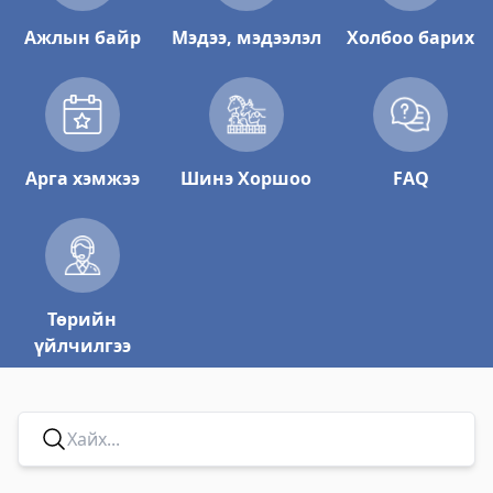
Ажлын байр
Мэдээ, мэдээлэл
Холбоо барих
Арга хэмжээ
Шинэ Хоршоо
FAQ
Төрийн
үйлчилгээ