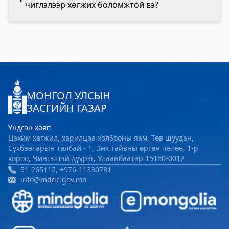
чиглэлээр хөгжих боломжтой вэ?
МОНГОЛ УЛСЫН
ЗАСГИЙН ГАЗАР
Үндсэн хаяг:
Цахим хөгжил, харилцаа холбооны яам, Төв шуудан,
Сүхбаатарын талбай - 1, Энх тайвны өргөн чөлөө, 1-р
хороо, Чингэлтэй дүүрэг, Улаанбаатар 15160-0012
51-265115, +976-11330781
info@mddc.gov.mn