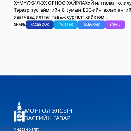
ХҮМҮҮЖИЛ-ЭХ ОРНОО ХАЙРЛАХУЙ илтгэлээ толилу
Тэрээр тус аймгийн 8 сумын ЕБС-ийн ахлах ангий
хаагчдад илтгэл тавьж сургалт хийх юм .
SHARE:
FACEBOOK
TWITTER
TELEGRAM
EMAIL
МОНГОЛ УЛСЫН
ЗАСГИЙН ГАЗАР
Үндсэн хаяг: