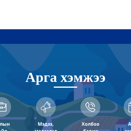
Арга хэмжээ
лын
Мэдээ,
Холбоо
А