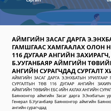
сэргэлт
б
АЙМГИЙН ЗАСАГ ДАРГА Э.ЭНХБ
ГАМШГААС ХАМГААЛАХ ОЛОН Н
116 ДУГААР АНГИЙН ЗАХИРАГЧ,
Б.УУГАНБАЯР АЙМГИЙН ТӨВИЙ
АНГИЙН СУРАГЧДАД СУРГАЛТ 
АЙМГИЙН ЗАСАГ ДАРГА Э.ЭНХБАТЫН УРИЛГААР
СУРГАЛТЫН ТӨВ 116 ДУГААР АНГИЙН ЗАХИРА
АЙМГИЙН ТӨВИЙН ЕБС-ИЙН АХЛАХ АНГИЙН СУРАГ
Баянхонгор аймгийн Засаг дарга Э.Энхбатын ур
Генерал Б.Ууганбаяр Баянхонгор аймгийн Баянхо
ангийн сурагчдад