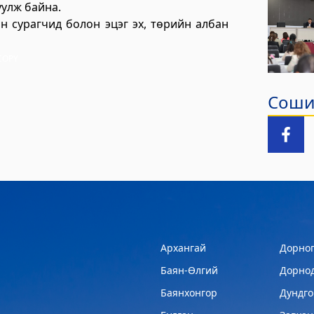
улж байна.
н сурагчид болон эцэг эх, төрийн албан
COPY
Сошиа
Архангай
Дорног
Баян-Өлгий
Дорно
Баянхонгор
Дундго