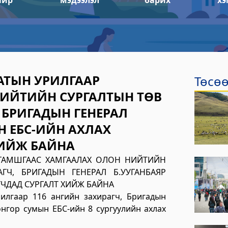
айр
мэдээлэл
барих
хэ
АТЫН УРИЛГААР
Төсөө
ИЙТИЙН СУРГАЛТЫН ТӨВ
 БРИГАДЫН ГЕНЕРАЛ
Н ЕБС-ИЙН АХЛАХ
ХИЙЖ БАЙНА
 ГАМШГААС ХАМГААЛАХ ОЛОН НИЙТИЙН
ГЧ, БРИГАДЫН ГЕНЕРАЛ Б.УУГАНБАЯР
ЧДАД СУРГАЛТ ХИЙЖ БАЙНА
илгаар 116 ангийн захирагч, Бригадын
нгор сумын ЕБС-ийн 8 сургуулийн ахлах