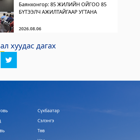
Баянхонгор: 85 ЖИЛИЙН ОЙГОО 85
БҮТЭЭЛЧ АЖИЛТАЙГААР УГТАНА
2026.08.06
л хуудас дагах
овь
Сүхбаатар
д
Сэлэнгэ
вь
Төв