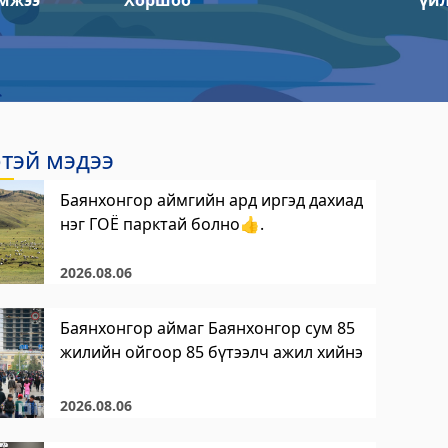
мжээ
Хоршоо
үй
тэй мэдээ
Баянхонгор аймгийн ард иргэд дахиад
нэг ГОЁ парктай болно👍.
2026.08.06
Баянхонгор аймаг Баянхонгор сум 85
жилийн ойгоор 85 бүтээлч ажил хийнэ
2026.08.06