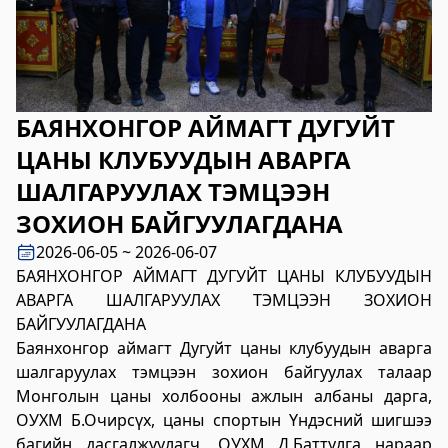
2023-06-06 14:53:59
Дэлгэрэнгүй
Булган аймгийн Нийгмийн даатгалын
хэлтэс
БАЯНХОНГОР АЙМАГТ ДУГУЙТ
2023-06-06 14:50:54
ЦАНЫ КЛУБУУДЫН АВАРГА
Дэлгэрэнгүй
ШАЛГАРУУЛАХ ТЭМЦЭЭН
Өвөрхангай аймгийн цагдаагийн газар
ЗОХИОН БАЙГУУЛАГДАНА
2023-06-06 14:46:41
2026-06-05 ~ 2026-06-07
Дэлгэрэнгүй
БАЯНХОНГОР АЙМАГТ ДУГУЙТ ЦАНЫ КЛУБУУДЫН
АВАРГА ШАЛГАРУУЛАХ ТЭМЦЭЭН ЗОХИОН
Булган аймгийн Засаг Даргын Тамгын
БАЙГУУЛАГДАНА
газар
Баянхонгор аймагт Дугуйт цаны клубуудын аварга
шалгаруулах тэмцээн зохион байгуулах талаар
2023-06-06 14:41:13
Дэлгэрэнгүй
Монголын цаны холбооны ажлын албаны дарга,
ОУХМ Б.Очирсүх, цаны спортын Үндэсний шигшээ
Дорноговь аймаг дахь Төрийн цахим
багийн дасгалжуулагч, ОУХМ Д.Баттулга нараар