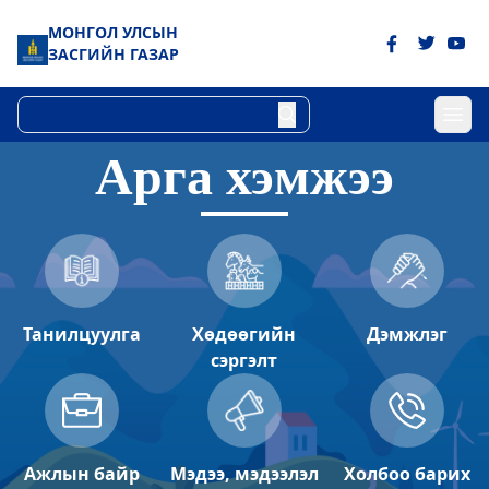
МОНГОЛ УЛСЫН
ЗАСГИЙН ГАЗАР
Арга хэмжээ
Төрийн цахим үйлчилгээний хэлтэс
2023-06-06 15:43:41
Дэлгэрэнгүй
Булган аймгийн Хүнс хөдөө аж ахуйн
газар
Танилцуулга
Хөдөөгийн
Дэмжлэг
2023-06-06 15:07:51
сэргэлт
Дэлгэрэнгүй
Булган аймгийн Газрын харилцаа
барилга хот байгуулалтын газар
Ажлын байр
Мэдээ, мэдээлэл
Холбоо барих