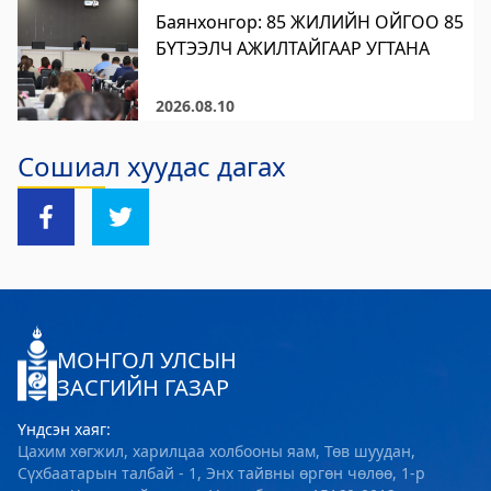
Баянхонгор: 85 ЖИЛИЙН ОЙГОО 85
Хөвсгөл Зооноз
БҮТЭЭЛЧ АЖИЛТАЙГААР УГТАНА
2024-08-12 08:33:05
Дэлгэрэнгүй
2026.08.10
Хөвсгөл аймгийн Хүнс хөдөө, аж ахуйн
Сошиал хуудас дагах
газар
2024-08-06 08:04:47
Дэлгэрэнгүй
МОНГОЛ УЛСЫН
ЗАСГИЙН ГАЗАР
Үндсэн хаяг:
Цахим хөгжил, харилцаа холбооны яам, Төв шуудан,
Сүхбаатарын талбай - 1, Энх тайвны өргөн чөлөө, 1-р