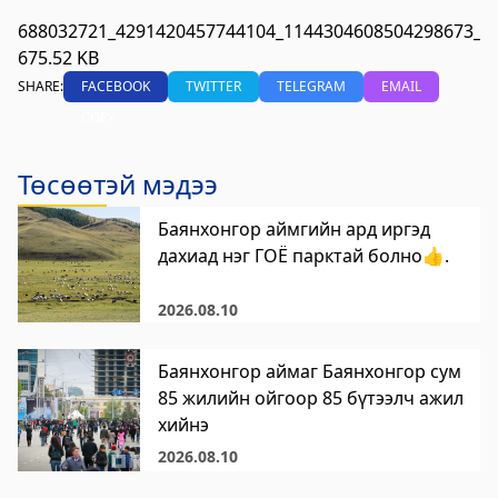
Цагдаагийн газар
688032721_4291420457744104_1144304608504298673_n.
675.52 KB
2023-06-06 06:38:02
SHARE:
FACEBOOK
TWITTER
TELEGRAM
EMAIL
Дэлгэрэнгүй
COPY
Хөвсгөл аймгийн Ус цаг уур орчны
шинжилгээний төв
Төсөөтэй мэдээ
2024-09-05 06:43:59
Баянхонгор аймгийн ард иргэд
Дэлгэрэнгүй
дахиад нэг ГОЁ парктай болно👍.
Сод Эрдэм Сургууль-Sod Erdem School
2026.08.10
2024-09-02 01:18:58
Дэлгэрэнгүй
Баянхонгор аймаг Баянхонгор сум
Хөвсгөл аймгийн Боловсрол, шинжлэх
85 жилийн ойгоор 85 бүтээлч ажил
ухааны газар
хийнэ
2026.08.10
2024-08-26 03:23:18
Дэлгэрэнгүй