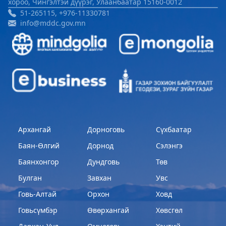
хороо, Чингэлтэй дүүрэг, Улаанбаатар 15160-0012
51-265115, +976-11330781
info@mddc.gov.mn
Архангай
Дорноговь
Сүхбаатар
Баян-Өлгий
Дорнод
Сэлэнгэ
Баянхонгор
Дундговь
Төв
Булган
Завхан
Увс
Говь-Алтай
Орхон
Ховд
Говьсүмбэр
Өвөрхангай
Хөвсгөл