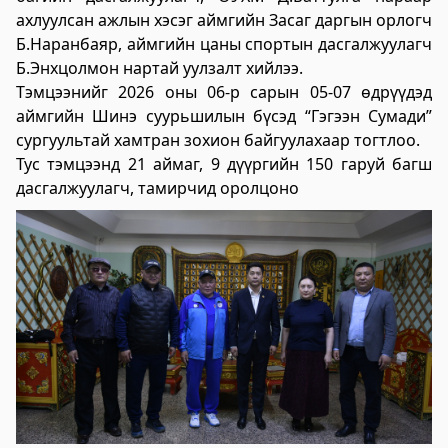
үйлчилгээний "ХУРДАН" төв
ахлуулсан ажлын хэсэг аймгийн Засаг даргын орлогч
Б.Наранбаяр, аймгийн цаны спортын дасгалжуулагч
2023-06-06 13:37:31
Б.Энхцолмон нартай уулзалт хийлээ.
Дэлгэрэнгүй
Тэмцээнийг 2026 оны 06-р сарын 05-07 өдрүүдэд
аймгийн Шинэ суурьшилын бүсэд “Гэгээн Сумади”
Говьсүмбэр аймаг дахь Төрийн цахим
сургуультай хамтран зохион байгуулахаар тогтлоо.
үйлчилгээний хэлтэс
Тус тэмцээнд 21 аймаг, 9 дүүргийн 150 гаруй багш
2023-06-05 22:55:03
дасгалжуулагч, тамирчид оролцоно
Дэлгэрэнгүй
Хөдөлмөр, халамжийн үйлчилгээний
газар
2023-06-06 06:47:28
Дэлгэрэнгүй
Улсын бүртгэлийн хэлтэс
2023-06-06 06:41:23
Дэлгэрэнгүй