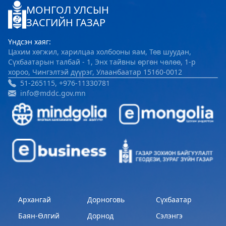
МОНГОЛ УЛСЫН
Хөвсгөл Зооноз
ЗАСГИЙН ГАЗАР
2024-08-12 08:33:05
Үндсэн хаяг:
Дэлгэрэнгүй
Цахим хөгжил, харилцаа холбооны яам, Төв шуудан,
Сүхбаатарын талбай - 1, Энх тайвны өргөн чөлөө, 1-р
Хөвсгөл аймгийн Хүнс хөдөө, аж ахуйн
хороо, Чингэлтэй дүүрэг, Улаанбаатар 15160-0012
газар
51-265115, +976-11330781
info@mddc.gov.mn
2024-08-06 08:04:47
Дэлгэрэнгүй
Архангай
Дорноговь
Сүхбаатар
Баян-Өлгий
Дорнод
Сэлэнгэ