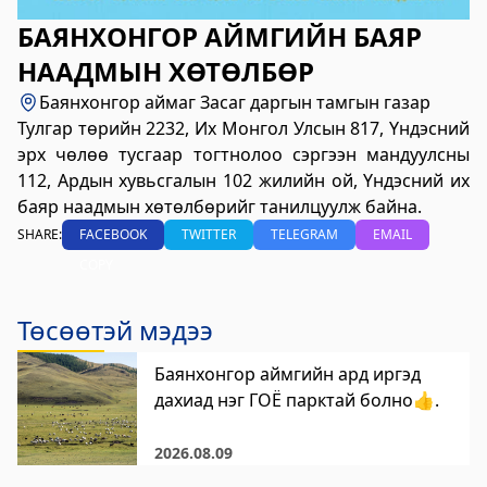
үйлчилгээний "ХУРДАН" төв
БАЯНХОНГОР АЙМГИЙН БАЯР
2023-06-06 13:37:31
НААДМЫН ХӨТӨЛБӨР
Дэлгэрэнгүй
Баянхонгор аймаг Засаг даргын тамгын газар
Говьсүмбэр аймаг дахь Төрийн цахим
Тулгар төрийн 2232, Их Монгол Улсын 817, Үндэсний
эрх чөлөө тусгаар тогтнолоо сэргээн мандуулсны
үйлчилгээний хэлтэс
112, Ардын хувьсгалын 102 жилийн ой, Үндэсний их
2023-06-05 22:55:03
баяр наадмын хөтөлбөрийг танилцуулж байна.
Дэлгэрэнгүй
SHARE:
FACEBOOK
TWITTER
TELEGRAM
EMAIL
Хөдөлмөр, халамжийн үйлчилгээний
COPY
газар
Төсөөтэй мэдээ
2023-06-06 06:47:28
Дэлгэрэнгүй
Баянхонгор аймгийн ард иргэд
дахиад нэг ГОЁ парктай болно👍.
Улсын бүртгэлийн хэлтэс
2023-06-06 06:41:23
2026.08.09
Дэлгэрэнгүй