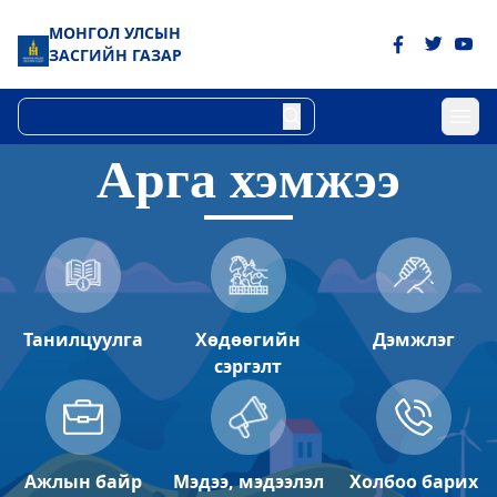
МОНГОЛ УЛСЫН
ЗАСГИЙН ГАЗАР
Арга хэмжээ
Төрийн цахим үйлчилгээний хэлтэс
2023-06-06 15:43:41
Дэлгэрэнгүй
Булган аймгийн Хүнс хөдөө аж ахуйн
газар
Танилцуулга
Хөдөөгийн
Дэмжлэг
2023-06-06 15:07:51
сэргэлт
Дэлгэрэнгүй
Булган аймгийн Газрын харилцаа
барилга хот байгуулалтын газар
Ажлын байр
Мэдээ, мэдээлэл
Холбоо барих