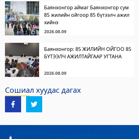
Цагдаагийн газар
Баянхонгор аймаг Баянхонгор сум
85 жилийн ойгоор 85 бүтээлч ажил
2023-06-06 06:38:02
хийнэ
Дэлгэрэнгүй
2026.08.09
Хөвсгөл аймгийн Ус цаг уур орчны
шинжилгээний төв
Баянхонгор: 85 ЖИЛИЙН ОЙГОО 85
БҮТЭЭЛЧ АЖИЛТАЙГААР УГТАНА
2024-09-05 06:43:59
Дэлгэрэнгүй
2026.08.09
Сод Эрдэм Сургууль-Sod Erdem School
Сошиал хуудас дагах
2024-09-02 01:18:58
Дэлгэрэнгүй
Хөвсгөл аймгийн Боловсрол, шинжлэх
ухааны газар
2024-08-26 03:23:18
Дэлгэрэнгүй