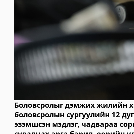
Боловсролыг дэмжих жилийн х
боловсролын сургуулийн 12 ду
эзэмшсэн мэдлэг, чадвараа сор
суралцах арга барил, өөрийн у