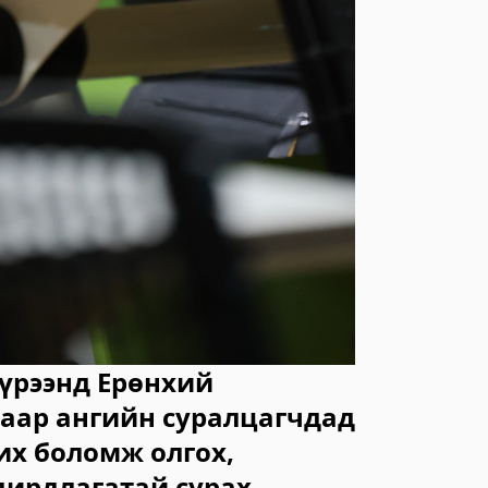
үрээнд Ерөнхий
гаар ангийн суралцагчдад
их боломж олгох,
дирдлагатай сурах