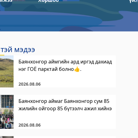
мжээ
Хоршоо
үй
тэй мэдээ
Баянхонгор аймгийн ард иргэд дахиад
нэг ГОЁ парктай болно👍.
2026.08.06
Баянхонгор аймаг Баянхонгор сум 85
жилийн ойгоор 85 бүтээлч ажил хийнэ
2026.08.06