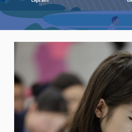
сэргэлт
б