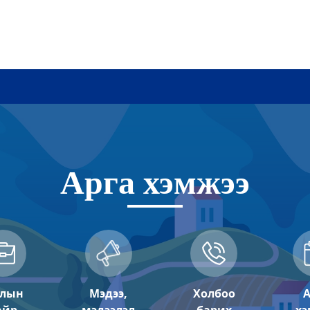
Арга хэмжээ
лын
Мэдээ,
Холбоо
А