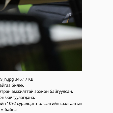
9_n.jpg
346.17 KB
айгаа билээ.
мтран амжилттай зохион байгуулсан.
он байгуулагдана.
лийн 1092 суралцагч элсэлтийн шалгалтын
ож байна