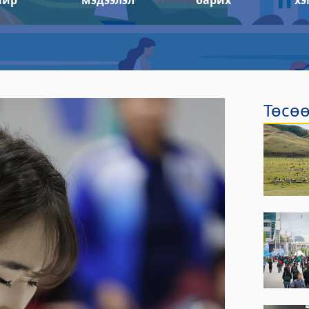
айр
мэдээлэл
барих
хэ
Төсөө