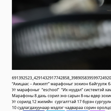
691392523_4291432917742858_398905839599724920
“Ахицаас – Амжилт” марафоныг зохион байгуулж б
Уг марафоныг “eschool” “Их нүүдэл” системтэй ха
Марафоны 8 дахь сорил энэ сарын 8-ны өдөр зохи
Уг сорилд 12 жилийн сургалттай 17 бүрэн сургуу
10 судлагдахуунаар мэдлэг чадвараа сорин оролц