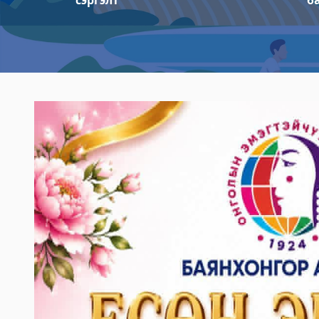
сэргэлт
б
Булган аймгийн Шүүх шинжилгээний хэл
2023-06-06 14:59:15
Дэлгэрэнгүй
Булган аймгийн Хөдөлмөр халамжийн ү
2023-06-06 14:57:16
Дэлгэрэнгүй
Булган аймгийн Нэгдсэн эмнэлэг
2023-06-06 14:55:29
Дэлгэрэнгүй
Булган аймаг дахь Шүүхийн тамгын газа
2023-06-06 14:53:59
Дэлгэрэнгүй
Булган аймгийн Нийгмийн даатгалын хэ