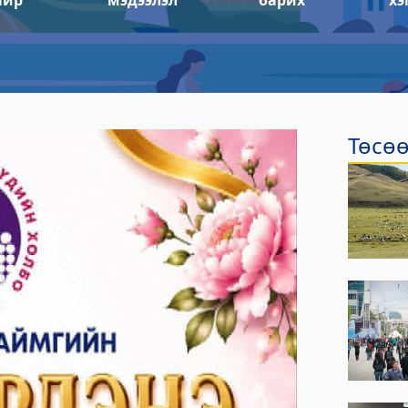
айр
мэдээлэл
барих
хэ
тэс
йлчилгээний газар
Төсөө
р
лтэс