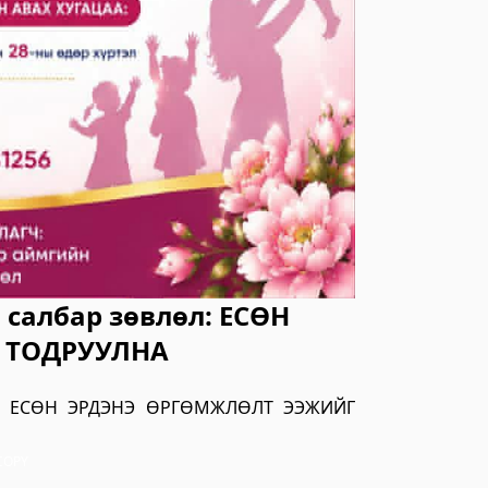
зар
 салбар зөвлөл: ЕСӨН
 ТОДРУУЛНА
илгээний төв
өл: ЕСӨН ЭРДЭНЭ ӨРГӨМЖЛӨЛТ ЭЭЖИЙГ
COPY