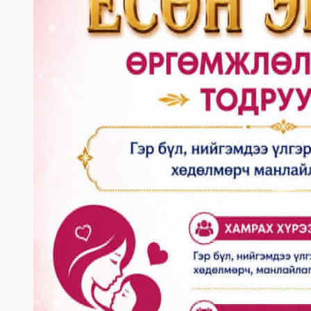
2023-06-06 14:50:54
Дэлгэрэнгүй
Өвөрхангай аймгийн цагдаагийн газар
2023-06-06 14:46:41
Дэлгэрэнгүй
Булган аймгийн Засаг Даргын Тамгын га
2023-06-06 14:41:13
Дэлгэрэнгүй
Дорноговь аймаг дахь Төрийн цахим үй
2023-06-06 13:37:31
Дэлгэрэнгүй
Говьсүмбэр аймаг дахь Төрийн цахим үй
2023-06-05 22:55:03
Дэлгэрэнгүй