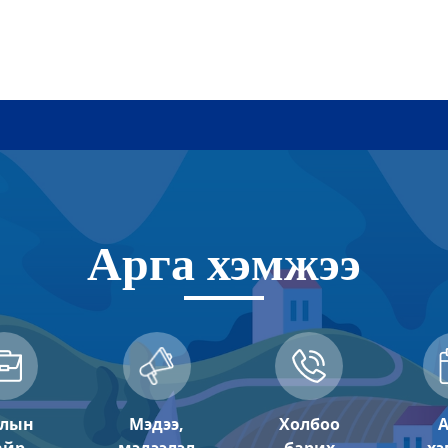
Арга хэмжээ
ар
а хот байгуулалтын газар
лын
Мэдээ,
Холбоо
А