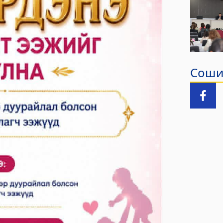
Сошиа
зар
лчилгээний "ХУРДАН" төв
лчилгээний хэлтэс