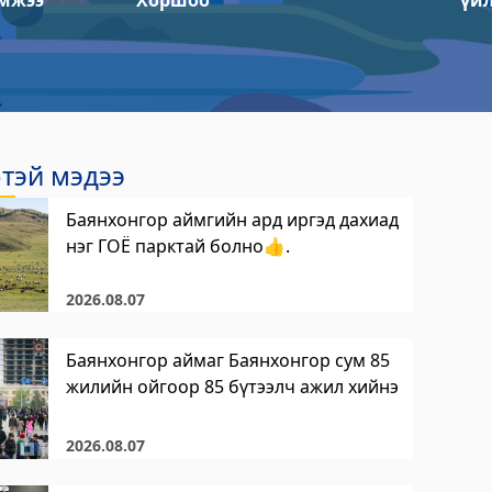
мжээ
Хоршоо
үй
тэй мэдээ
Баянхонгор аймгийн ард иргэд дахиад
нэг ГОЁ парктай болно👍.
2026.08.07
Баянхонгор аймаг Баянхонгор сум 85
жилийн ойгоор 85 бүтээлч ажил хийнэ
2026.08.07