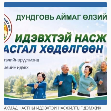
Ардын хувьсгалын 105 жил, ДУНДГОВЬ аймаг
байгуулагдсаны 84 жил ой, Сайнцагаан сум үүсгэн
байгуулагдсаны 102 жил,говийн бүсийн х
АХМАД НАСТНЫ ИДЭВХТЭЙ НАСЖИЛТЫГ ДЭМЖИХ