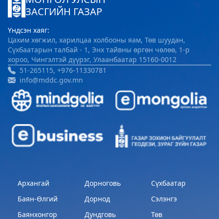
ЗАСГИЙН ГАЗАР
Үндсэн хаяг:
Цахим хөгжил, харилцаа холбооны яам, Төв шуудан,
Сүхбаатарын талбай - 1, Энх тайвны өргөн чөлөө, 1-р
хороо, Чингэлтэй дүүрэг, Улаанбаатар 15160-0012
51-265115, +976-11330781
info@mddc.gov.mn
Архангай
Дорноговь
Сүхбаатар
Баян-Өлгий
Дорнод
Сэлэнгэ
Баянхонгор
Дундговь
Төв