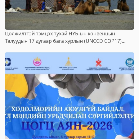
Цөлжилттэй тэмцэх тухай НҮБ-ын конвенцын
Талуудын 17 дугаар бага хурлын (UNCCD COP17)
бэлтгэл ажлын хүрээнд Говийн бүсийн зөвлөлдөх
уулзалтууд зохион байгуулагдана.