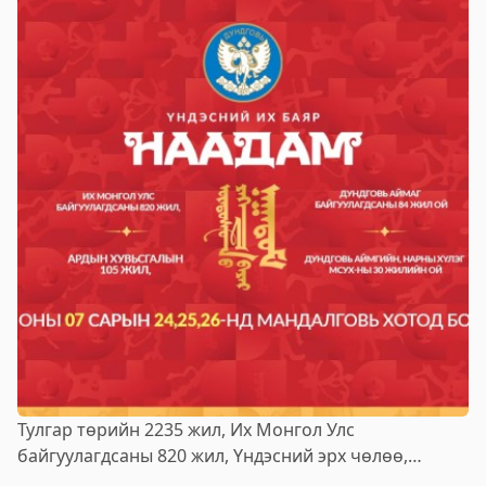
Тулгар төрийн 2235 жил, Их Монгол Улс
байгуулагдсаны 820 жил, Үндэсний эрх чөлөө,
тусгаар тогтнолоо сэргээн мандуулсны 115 жил,