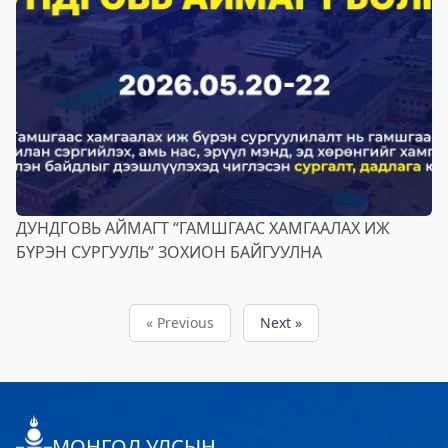
ДУНДГОВЬ АЙМАГТ “ГАМШГААС ХАМГААЛАХ ИЖ
БҮРЭН СУРГУУЛЬ” ЗОХИОН БАЙГУУЛНА
« Previous
Next »
МОНГОЛ УЛСЫН