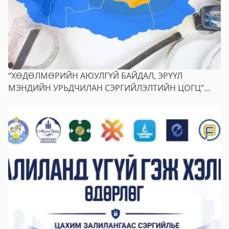
“ХӨДӨЛМӨРИЙН АЮУЛГҮЙ БАЙДАЛ, ЭРҮҮЛ
МЭНДИЙН УРЬДЧИЛАН СЭРГИЙЛЭЛТИЙН ЦОГЦ”
АЯНД УРЬЖ БАЙНА