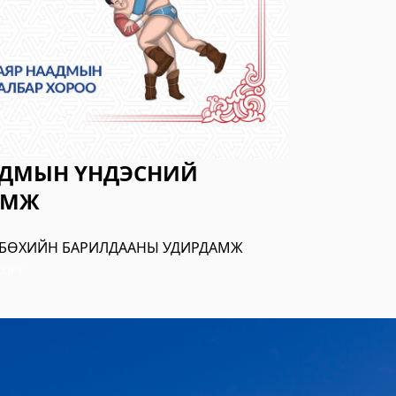
зар
АДМЫН ҮНДЭСНИЙ
АМЖ
 БӨХИЙН БАРИЛДААНЫ УДИРДАМЖ
COPY
илгээний төв