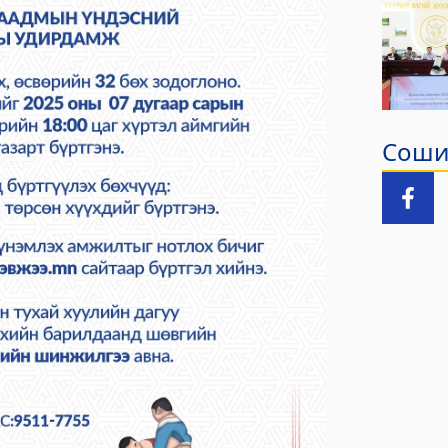
Сошиа
зар
лчилгээний "ХУРДАН" төв
лчилгээний хэлтэс