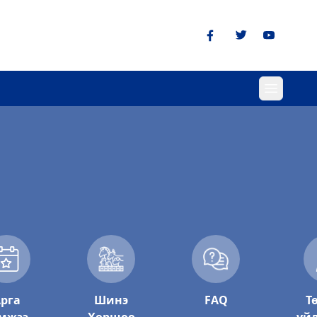
рга
Шинэ
FAQ
Т