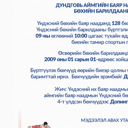
2023-06-06 14:50:54
Дэлгэрэнгүй
Өвөрхангай аймгийн цагдаагийн газар
2023-06-06 14:46:41
Дэлгэрэнгүй
Булган аймгийн Засаг Даргын Тамгын га
2023-06-06 14:41:13
Дэлгэрэнгүй
Дорноговь аймаг дахь Төрийн цахим үй
2023-06-06 13:37:31
Дэлгэрэнгүй
Говьсүмбэр аймаг дахь Төрийн цахим үй
2023-06-05 22:55:03
Дэлгэрэнгүй