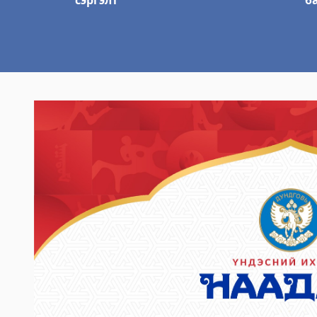
сэргэлт
б
Булган аймгийн Шүүх шинжилгээний хэл
2023-06-06 14:59:15
Дэлгэрэнгүй
Булган аймгийн Хөдөлмөр халамжийн ү
2023-06-06 14:57:16
Дэлгэрэнгүй
Булган аймгийн Нэгдсэн эмнэлэг
2023-06-06 14:55:29
Дэлгэрэнгүй
Булган аймаг дахь Шүүхийн тамгын газа
2023-06-06 14:53:59
Дэлгэрэнгүй
Булган аймгийн Нийгмийн даатгалын хэ