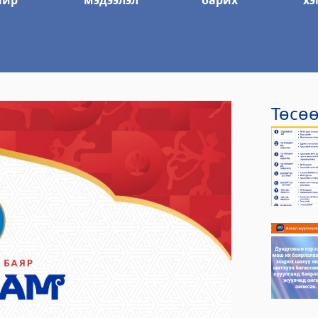
айр
мэдээлэл
барих
хэ
тэс
йлчилгээний газар
Төсөө
р
лтэс