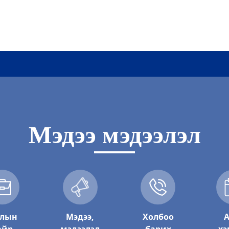
Мэдээ мэдээлэл
ар
а хот байгуулалтын газар
лын
Мэдээ,
Холбоо
А