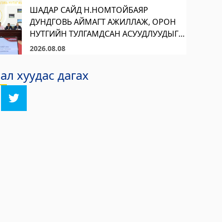
ШАДАР САЙД Н.НОМТОЙБАЯР
ДУНДГОВЬ АЙМАГТ АЖИЛЛАЖ, ОРОН
НУТГИЙН ТУЛГАМДСАН АСУУДЛУУДЫГ
ШИЙДВЭРЛЭХЭД ДЭМЖЛЭГ ҮЗҮҮЛЭХЭЭ
2026.08.08
ИЛЭРХИЙЛЛЭЭ
л хуудас дагах