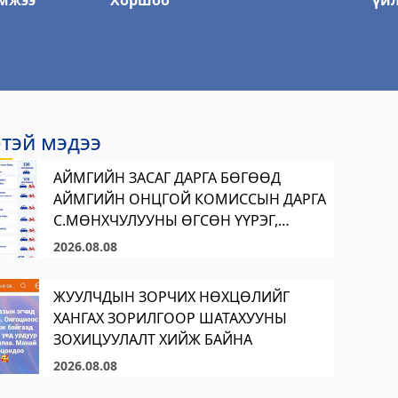
мжээ
Хоршоо
үй
тэй мэдээ
АЙМГИЙН ЗАСАГ ДАРГА БӨГӨӨД
АЙМГИЙН ОНЦГОЙ КОМИССЫН ДАРГА
С.МӨНХЧУЛУУНЫ ӨГСӨН ҮҮРЭГ,
ЧИГЛЭЛИЙН ДАГУУ ШАТАХУУН
2026.08.08
ОЛГОЛТЫН ЗОХИЦУУЛАЛТЫГ
ХЭРЭГЖҮҮЛЖ БАЙНА
ЖУУЛЧДЫН ЗОРЧИХ НӨХЦӨЛИЙГ
ХАНГАХ ЗОРИЛГООР ШАТАХУУНЫ
ЗОХИЦУУЛАЛТ ХИЙЖ БАЙНА
2026.08.08