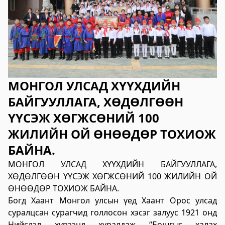
2023-06-06 14:53:59
Дэлгэрэнгүй
Булган аймгийн Нийгмийн даатгалын
хэлтэс
2023-06-06 14:50:54
МОНГОЛ УЛСАД ХҮҮХДИЙН
Дэлгэрэнгүй
БАЙГУУЛЛАГА, ХӨДӨЛГӨӨН
Өвөрхангай аймгийн цагдаагийн газар
ҮҮСЭЖ ХӨГЖСӨНИЙ 100
2023-06-06 14:46:41
ЖИЛИЙН ОЙ ӨНӨӨДӨР ТОХИОЖ
Дэлгэрэнгүй
БАЙНА.
Булган аймгийн Засаг Даргын Тамгын
МОНГОЛ УЛСАД ХҮҮХДИЙН БАЙГУУЛЛАГА,
газар
ХӨДӨЛГӨӨН ҮҮСЭЖ ХӨГЖСӨНИЙ 100 ЖИЛИЙН ОЙ
2023-06-06 14:41:13
ӨНӨӨДӨР ТОХИОЖ БАЙНА.
Дэлгэрэнгүй
Богд Хаант Монгол улсын үед Хаант Орос улсад
суралцсан сурагчид голлосон хэсэг залуус 1921 онд
Дорноговь аймаг дахь Төрийн цахим
Нийслэл хүрээнд хуралдаж “Бошгыг халах