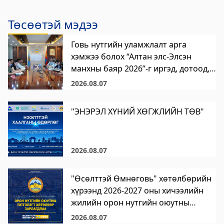
Цагдаагийн газар
Төсөөтэй мэдээ
2023-06-06 06:38:02
Дэлгэрэнгүй
Говь нутгийн уламжлалт арга
хэмжээ болох “Алтан элс-Элсэн
Хөвсгөл аймгийн Ус цаг уур орчны
манхны баяр 2026”-г иргэд, дотоод,
шинжилгээний төв
гадаадын жуулчдад ая тухтай,
2026.08.07
аюулгүй орчинд зохион байгуулах
2024-09-05 06:43:59
бэлтгэл ажлыг эрчимжүүлэх хүрээнд
Дэлгэрэнгүй
"ЭНЭРЭЛ ХҮНИЙ ХӨГЖЛИЙН ТӨВ"
зохион байгуулах ажлын хэсэг
Сод Эрдэм Сургууль-Sod Erdem School
хуралдлаа.
2024-09-02 01:18:58
2026.08.07
Дэлгэрэнгүй
Хөвсгөл аймгийн Боловсрол, шинжлэх
"Өсөлттэй Өмнөговь" хөтөлбөрийн
ухааны газар
хүрээнд 2026-2027 оны хичээлийн
жилийн орон нутгийн оюутны
2024-08-26 03:23:18
сургалтын төлбөрийн тэтгэлэгт
2026.08.07
Дэлгэрэнгүй