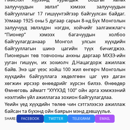
үйлчилгээний "ХУРДАН" төв
залуучуудын эвлэл” хэмээх залуучуудын
байгууллагыг 17 гишүүнтэйгээр байгуулсан байдаг.
2023-06-06 13:37:31
Улмаар 1925 оны 5 дугаар сарын 8-нд Бүх Монголын
Дэлгэрэнгүй
залуучууд эвлэлдэн нэгдэх, хойчийг залгамжлагч
Говьсүмбэр аймаг дахь Төрийн цахим
“Пионер” хэмээх багачуудын холбоо
байгуулагдсанаар Монгол улсын хүүхдийн
үйлчилгээний хэлтэс
байгууллагын шинэ цагийн түүх бичигджээ.
2023-06-05 22:55:03
Пионерын төв товчооны анхны даргаар МХЗЭ-ийн
Дэлгэрэнгүй
ууган гишүүн, их зохиолч Д.Нацагдорж ажиллаж
байв. Энэ цаг үеэс хойш 100 жил өнгөрч Монголын
Хөдөлмөр, халамжийн үйлчилгээний
хүүхдийн байгууллага хөдөлгөөн цаг үеэ даган
газар
хөгжин ирсээр өнөөдрийг хүрсэн билээ. Өнөөдөр
2023-06-06 06:47:28
Өмнөговь аймагт “ХҮҮХЭД 100” ойн арга хэмжээний
Дэлгэрэнгүй
нээлтийн үйл ажиллагаа зохион байгуулагдлаа.
Үеийн үед хүүхдийн төлөө чин сэтгэлээсээ ажиллаж
Улсын бүртгэлийн хэлтэс
байсан та бүхэнд ойн баярын мэнд дэвшүүлье.
2023-06-06 06:41:23
SHARE:
FACEBOOK
TWITTER
TELEGRAM
EMAIL
Дэлгэрэнгүй
COPY