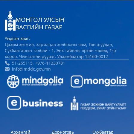
Хөвсгөл Зооноз
МОНГОЛ УЛСЫН
2024-08-12 08:33:05
ЗАСГИЙН ГАЗАР
Дэлгэрэнгүй
Үндсэн хаяг:
Хөвсгөл аймгийн Хүнс хөдөө, аж ахуйн
Цахим хөгжил, харилцаа холбооны яам, Төв шуудан,
газар
Сүхбаатарын талбай - 1, Энх тайвны өргөн чөлөө, 1-р
хороо, Чингэлтэй дүүрэг, Улаанбаатар 15160-0012
2024-08-06 08:04:47
51-265115, +976-11330781
Дэлгэрэнгүй
info@mddc.gov.mn
Архангай
Дорноговь
Сүхбаатар