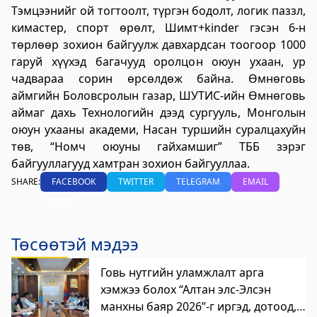
Тэмцээнийг ой тогтоолт, түргэн бодолт, логик паззл,
үйлчилгээний "ХУРДАН" төв
кимастер, спорт өрөлт, Шимт+kinder гэсэн 6-н
2023-06-06 13:37:31
төрлөөр зохион байгуулж давхардсан тоогоор 1000
Дэлгэрэнгүй
гаруй хүүхэд багачууд оролцон оюун ухаан, ур
чадвараа сорин өрсөлдөж байна. Өмнөговь
Говьсүмбэр аймаг дахь Төрийн цахим
аймгийн Боловсролын газар, ШУТИС-ийн Өмнөговь
үйлчилгээний хэлтэс
аймаг дахь Технологийн дээд сургууль, Монголын
2023-06-05 22:55:03
оюун ухааны академи, Насан туршийн суралцахуйн
Дэлгэрэнгүй
төв, “Номч оюуны гайхамшиг” ТББ зэрэг
байгууллагууд хамтран зохион байгууллаа.
Хөдөлмөр, халамжийн үйлчилгээний
SHARE:
FACEBOOK
TWITTER
TELEGRAM
EMAIL
газар
COPY
2023-06-06 06:47:28
Дэлгэрэнгүй
Төсөөтэй мэдээ
Улсын бүртгэлийн хэлтэс
Говь нутгийн уламжлалт арга
хэмжээ болох “Алтан элс-Элсэн
2023-06-06 06:41:23
Дэлгэрэнгүй
манхны баяр 2026”-г иргэд, дотоод,