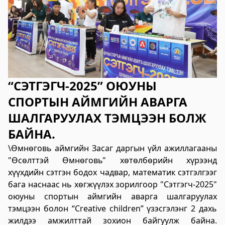
2023-06-06 14:53:59
Дэлгэрэнгүй
Булган аймгийн Нийгмийн даатгалын
хэлтэс
2023-06-06 14:50:54
“СЭТГЭГЧ-2025” ОЮУНЫ
Дэлгэрэнгүй
СПОРТЫН АЙМГИЙН АВАРГА
Өвөрхангай аймгийн цагдаагийн газар
ШАЛГАРУУЛАХ ТЭМЦЭЭН БОЛЖ
2023-06-06 14:46:41
БАЙНА.
Дэлгэрэнгүй
\Өмнөговь аймгийн Засаг даргын үйл ажиллагааны
Булган аймгийн Засаг Даргын Тамгын
"Өсөлттэй Өмнөговь" хөтөлбөрийн хүрээнд
газар
хүүхдийн сэтгэн бодох чадвар, математик сэтгэлгээг
бага наснаас нь хөгжүүлэх зорилгоор "Сэтгэгч-2025"
2023-06-06 14:41:13
оюуны спортын аймгийн аварга шалгаруулах
Дэлгэрэнгүй
тэмцээн болон “Creative children” үзэсгэлэнг 2 дахь
Дорноговь аймаг дахь Төрийн цахим
жилдээ амжилттай зохион байгуулж байна.