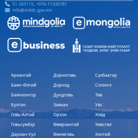
51-265115, +976-11330781
info@mddc.gov.mn
Архангай
Дорноговь
Сүхбаатар
Баян-Өлгий
Дорнод
Сэлэнгэ
Баянхонгор
Дундговь
Төв
Булган
Завхан
Увс
Говь-Алтай
Орхон
Ховд
Говьсүмбэр
Өвөрхангай
Хөвсгөл
Дархан-Уул
Өмнөговь
Хэнтий