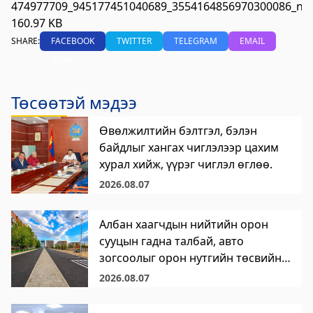
474977709_945177451040689_3554164856970300086_n.j
160.97 KB
SHARE:
FACEBOOK
TWITTER
TELEGRAM
EMAIL
COPY
Төсөөтэй мэдээ
Өвөлжилтийн бэлтгэл, бэлэн
байдлыг хангах чиглэлээр цахим
хурал хийж, үүрэг чиглэл өглөө.
2026.08.07
Албан хаагчдын нийтийн орон
сууцын гадна талбай, авто
зогсоолыг орон нутгийн төсвийн
хөрөнгө оруулалтаар шинэчиллээ.
2026.08.07