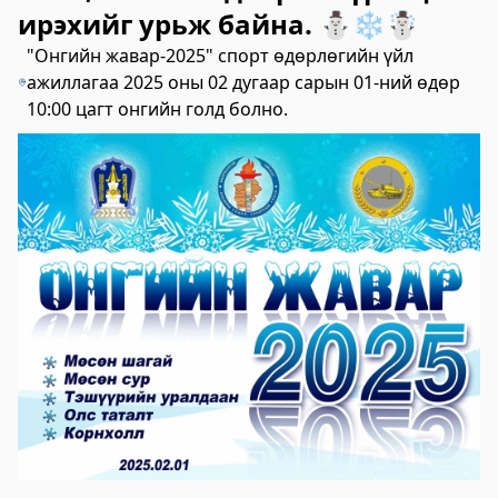
ирэхийг урьж байна. ⛄️❄️☃️
2023-06-06 14:53:59
Дэлгэрэнгүй
"Онгийн жавар-2025" спорт өдөрлөгийн үйл
ажиллагаа 2025 оны 02 дугаар сарын 01-ний өдөр
Булган аймгийн Нийгмийн даатгалын
10:00 цагт онгийн голд болно.
хэлтэс
2023-06-06 14:50:54
Дэлгэрэнгүй
Өвөрхангай аймгийн цагдаагийн газар
2023-06-06 14:46:41
Дэлгэрэнгүй
Булган аймгийн Засаг Даргын Тамгын
газар
2023-06-06 14:41:13
Дэлгэрэнгүй
Дорноговь аймаг дахь Төрийн цахим