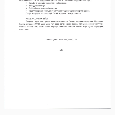
Хөвсгөл Зооноз
2024-08-12 08:33:05
Дэлгэрэнгүй
Хөвсгөл аймгийн Хүнс хөдөө, аж ахуйн
газар
2024-08-06 08:04:47
Дэлгэрэнгүй