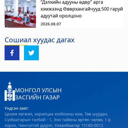
“Дэлхийн адууны өдөр” арга
хэмжээнд Өвөрхангайчууд 500 гаруй
адуутай оролцоно
2026.08.07
Сошиал хуудас дагах
МОНГОЛ УЛСЫН
ЗАСГИЙН ГАЗАР
Үндсэн хаяг:
Цахим хөгжил, харилцаа холбооны яам, Төв шуудан,
Сүхбаатарын талбай - 1, Энх тайвны өргөн чөлөө, 1-р
хороо, Чингэлтэй дүүрэг, Улаанбаатар 15160-0012