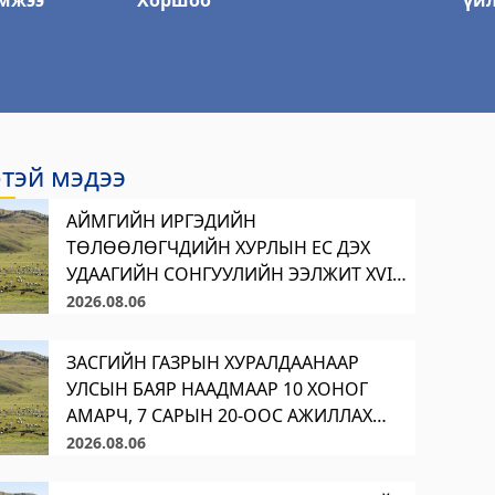
мжээ
Хоршоо
үй
тэй мэдээ
АЙМГИЙН ИРГЭДИЙН
ТӨЛӨӨЛӨГЧДИЙН ХУРЛЫН ЕС ДЭХ
УДААГИЙН СОНГУУЛИЙН ЭЭЛЖИТ XVI
ХУРАЛДААН 53.8 ХУВИЙН ИРЦТЭЙ
2026.08.06
ҮРГЭЛЖИЛЖ БАЙНА Аймгийн Иргэдийн
Төлөөлөгчдийн Хурлын ээлжит
ЗАСГИЙН ГАЗРЫН ХУРАЛДААНААР
хуралдаанаар дараах асуудлуудыг
УЛСЫН БАЯР НААДМААР 10 ХОНОГ
хэлэлцэн шийдвэрлэнэ. 1. Аймгийн
АМАРЧ, 7 САРЫН 20-ООС АЖИЛЛАХ
Иргэдийн Төлөөлөгчдийн Х
ШИЙДВЭР ГАРГАЛАА
2026.08.06