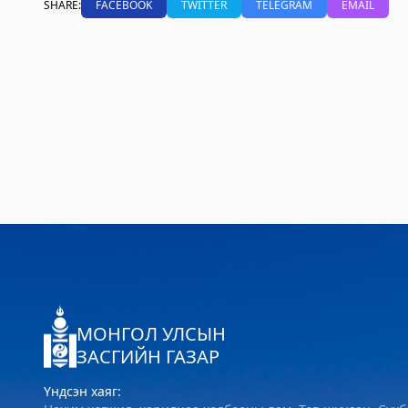
SHARE:
FACEBOOK
TWITTER
TELEGRAM
EMAIL
МОНГОЛ УЛСЫН
ЗАСГИЙН ГАЗАР
Үндсэн хаяг: