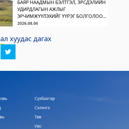
БАЯР НААДМЫН БЭЛТГЭЛ, ЭРСДЭЛИЙН
УДИРДЛАГЫН АЖЛЫГ
ЭРЧИМЖҮҮЛЭХИЙГ ҮҮРЭГ БОЛГОЛОО
Аймгийн удирдах ажилтны ээлжит
2026.08.06
шуурхай хуралдаан болж, цаг үеийн
л хуудас дагах
нөхцөл байдал болон байгууллагуудын
хэрэгжүүлж буй ажлын талаар мэдээлэл
сонслоо. Хуралдаанаар аймгийн баяр
наа
овь
Сүхбаатар
д
Сэлэнгэ
вь
Төв
Увс