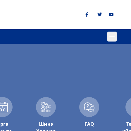
рга
Шинэ
FAQ
Т