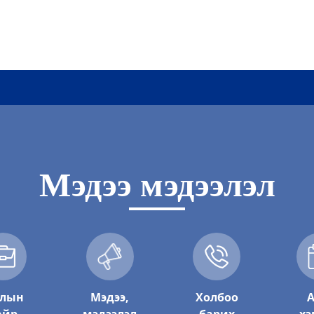
Мэдээ мэдээлэл
лын
Мэдээ,
Холбоо
А