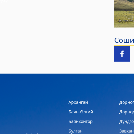
COPY
Сошиа
Архангай
Дорног
Баян-Өлгий
Дорно
Баянхонгор
Дундго
Булган
Завхан