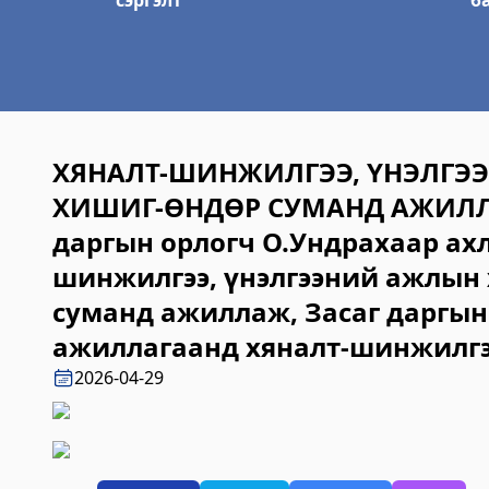
сэргэлт
б
ХЯНАЛТ-ШИНЖИЛГЭЭ, ҮНЭЛГЭ
ХИШИГ-ӨНДӨР СУМАНД АЖИЛЛА
даргын орлогч О.Ундрахаар ахл
шинжилгээ, үнэлгээний ажлын 
суманд ажиллаж, Засаг даргын
ажиллагаанд хяналт-шинжилгээ
2026-04-29