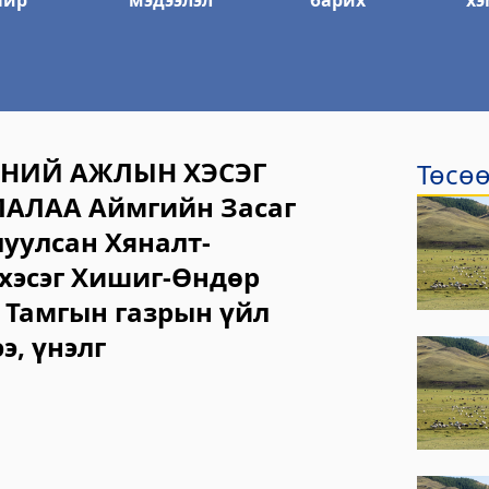
айр
мэдээлэл
барих
хэ
ЭНИЙ АЖЛЫН ХЭСЭГ
Төсөө
ЛАА Аймгийн Засаг
уулсан Хяналт-
хэсэг Хишиг-Өндөр
 Тамгын газрын үйл
, үнэлг