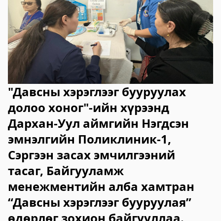
2023-06-06 14:53:59
Дэлгэрэнгүй
Булган аймгийн Нийгмийн даатгалын
хэлтэс
2023-06-06 14:50:54
Дэлгэрэнгүй
"Давсны хэрэглээг бууруулах
Өвөрхангай аймгийн цагдаагийн газар
долоо хоног"-ийн хүрээнд
Дархан-Уул аймгийн Нэгдсэн
2023-06-06 14:46:41
Дэлгэрэнгүй
эмнэлгийн Поликлиник-1,
Булган аймгийн Засаг Даргын Тамгын
Сэргээн засах эмчилгээний
газар
тасаг, Байгууламж
менежментийн алба хамтран
2023-06-06 14:41:13
Дэлгэрэнгүй
“Давсны хэрэглээг бууруулая”
Дорноговь аймаг дахь Төрийн цахим
өдөрлөг зохион байгууллаа.