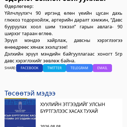
үйлчилгээний "ХУРДАН" төв
Өдөрлөгөөр:
Үйлчлүүлэгч 90 иргэнд өлөн үеийн цусан дахь
2023-06-06 13:37:31
глюкоз тодорхойлж, артерийн даралт хэмжин, “Давс
Дэлгэрэнгүй
бууруулах хоол шим тэжээл” гарын авлага- 90
Говьсүмбэр аймаг дахь Төрийн цахим
ширхэг тараан өглөө.
Эрүүл мэндээ хайрлаж, давсны хэрэглээгээ
үйлчилгээний хэлтэс
өнөөдрөөс хянаж эхэлцгээе!
2023-06-05 22:55:03
Дэлхийн эрүүл мэндийн байгууллагаас хоногт 5гр
Дэлгэрэнгүй
давс хэрэглэхийг зөвлөж байна.
SHARE:
FACEBOOK
TWITTER
TELEGRAM
EMAIL
Хөдөлмөр, халамжийн үйлчилгээний
COPY
газар
2023-06-06 06:47:28
Төсөөтэй мэдээ
Дэлгэрэнгүй
ХУУЛИЙН ЭТГЭЭДИЙГ УЛСЫН
Улсын бүртгэлийн хэлтэс
БҮРТГЭЛЭЭС ХАСАХ ТУХАЙ
2023-06-06 06:41:23
Дэлгэрэнгүй
2026.08.08