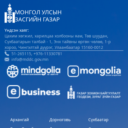
Хөвсгөл Зооноз
МОНГОЛ УЛСЫН
ЗАСГИЙН ГАЗАР
2024-08-12 08:33:05
Дэлгэрэнгүй
Үндсэн хаяг:
Цахим хөгжил, харилцаа холбооны яам, Төв шуудан,
Хөвсгөл аймгийн Хүнс хөдөө, аж ахуйн
Сүхбаатарын талбай - 1, Энх тайвны өргөн чөлөө, 1-р
газар
хороо, Чингэлтэй дүүрэг, Улаанбаатар 15160-0012
51-265115, +976-11330781
2024-08-06 08:04:47
info@mddc.gov.mn
Дэлгэрэнгүй
Архангай
Дорноговь
Сүхбаатар