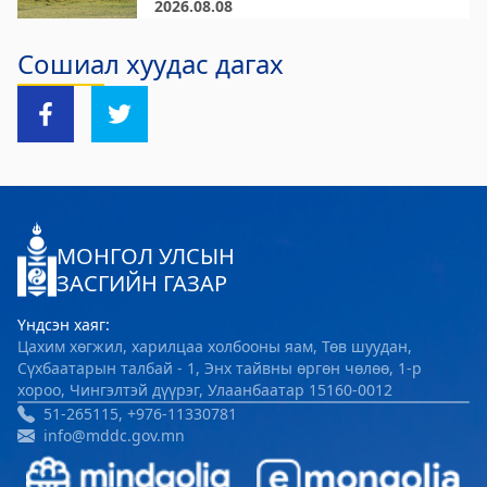
2026.08.08
Хөвсгөл Зооноз
Сошиал хуудас дагах
2024-08-12 08:33:05
Дэлгэрэнгүй
Хөвсгөл аймгийн Хүнс хөдөө, аж ахуйн
газар
2024-08-06 08:04:47
Дэлгэрэнгүй
МОНГОЛ УЛСЫН
ЗАСГИЙН ГАЗАР
Үндсэн хаяг:
Цахим хөгжил, харилцаа холбооны яам, Төв шуудан,
Сүхбаатарын талбай - 1, Энх тайвны өргөн чөлөө, 1-р
хороо, Чингэлтэй дүүрэг, Улаанбаатар 15160-0012
51-265115, +976-11330781
info@mddc.gov.mn