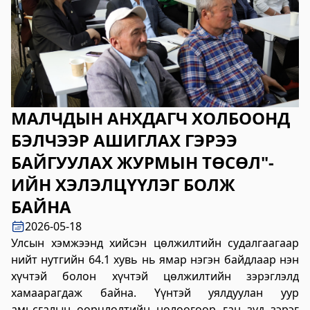
2023-06-06 14:53:59
Дэлгэрэнгүй
Булган аймгийн Нийгмийн даатгалын
хэлтэс
2023-06-06 14:50:54
МАЛЧДЫН АНХДАГЧ ХОЛБООНД
Дэлгэрэнгүй
БЭЛЧЭЭР АШИГЛАХ ГЭРЭЭ
Өвөрхангай аймгийн цагдаагийн газар
БАЙГУУЛАХ ЖУРМЫН ТӨСӨЛ"-
2023-06-06 14:46:41
ИЙН ХЭЛЭЛЦҮҮЛЭГ БОЛЖ
Дэлгэрэнгүй
БАЙНА
Булган аймгийн Засаг Даргын Тамгын
2026-05-18
газар
Улсын хэмжээнд хийсэн цөлжилтийн судалгаагаар
2023-06-06 14:41:13
нийт нутгийн 64.1 хувь нь ямар нэгэн байдлаар нэн
Дэлгэрэнгүй
хүчтэй болон хүчтэй цөлжилтийн зэрэглэлд
хамаарагдаж байна. Үүнтэй уялдуулан уур
Дорноговь аймаг дахь Төрийн цахим
амьсгалын өөрчлөлтийн нөлөөгөөр ган зуд зэрэг