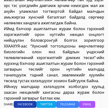
үйлчилгээний "ХУРДАН" төв
эрс тэс үзэгдлийн давтамж эрчим нэмэгдэж мал аж
ахуйн уламжлал тогтвортой байдал малчдын
2023-06-06 13:37:31
амьжиргаа хүнсний баталгаат байдалд сөргөөр
Дэлгэрэнгүй
нөлөөлөх хандлага ажиглагдаж байна.
Говьсүмбэр аймаг дахь Төрийн цахим
Иймд бэлчээр ашиглалтын журам болон гэрээний
хэрэгжилтийг орон нутгийн нөхцөл онцлогт
үйлчилгээний хэлтэс
нийцүүлэн боловсронгуй болгох зорилгоор
2023-06-05 22:55:03
ХХААХҮЯ-аас “Хүнсний тогтолцооны өөрчлөлтөөр
Дэлгэрэнгүй
биологийн олон янз байдлын үндэсний
төлөвлөгөөний хэрэгжилтийг дэмжих төсөл”-ийн
Хөдөлмөр, халамжийн үйлчилгээний
хүрээнд бэлчээр ашиглалтын журам болон гэрээний
газар
загварын төслийг орон нутгийн малчдад
2023-06-06 06:47:28
танилцуулж тэдний санал, зөвлөмжийг хуулийн
Дэлгэрэнгүй
төсөлд тусгах хэлэлцүүлэг зохион байгуулж байна.
Ийнхүү малчдаар хэлэлцүүлж холбогдох хуульд
Улсын бүртгэлийн хэлтэс
заасан нөхцөлийг хангасны дараа журам болон
гэрээний загварыг батлах юм.
2023-06-06 06:41:23
Дэлгэрэнгүй
SHARE:
FACEBOOK
TWITTER
TELEGRAM
EMAIL