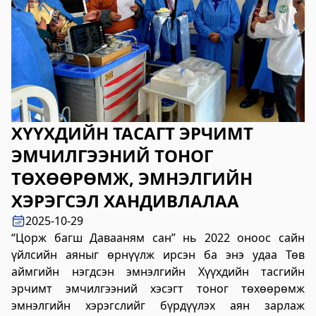
2023-06-06 14:53:59
Дэлгэрэнгүй
Булган аймгийн Нийгмийн даатгалын
хэлтэс
2023-06-06 14:50:54
Дэлгэрэнгүй
ХҮҮХДИЙН ТАСАГТ ЭРЧИМТ
Өвөрхангай аймгийн цагдаагийн газар
ЭМЧИЛГЭЭНИЙ ТОНОГ
2023-06-06 14:46:41
ТӨХӨӨРӨМЖ, ЭМНЭЛГИЙН
Дэлгэрэнгүй
ХЭРЭГСЭЛ ХАНДИВЛАЛАА
Булган аймгийн Засаг Даргын Тамгын
2025-10-29
газар
“Цорж багш Давааням сан” нь 2022 оноос сайн
үйлсийн аяныг өрнүүлж ирсэн ба энэ удаа Төв
2023-06-06 14:41:13
аймгийн нэгдсэн эмнэлгийн Хүүхдийн тасгийн
Дэлгэрэнгүй
эрчимт эмчилгээний хэсэгт тоног төхөөрөмж
эмнэлгийн хэрэгслийг бүрдүүлэх аян зарлаж
Дорноговь аймаг дахь Төрийн цахим