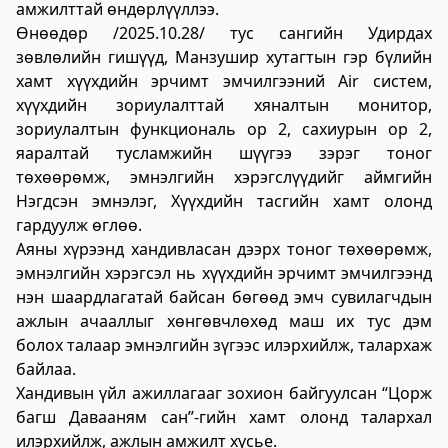
амжилттай өндөрлүүллээ.
үйлчилгээний "ХУРДАН" төв
Өнөөдөр /2025.10.28/ тус сангийн Удирдах
2023-06-06 13:37:31
зөвлөлийн гишүүд, Манзушир хутагтын гэр бүлийн
Дэлгэрэнгүй
хамт хүүхдийн эрчимт эмчилгээний Air систем,
хүүхдийн зориулалттай хяналтын монитор,
Говьсүмбэр аймаг дахь Төрийн цахим
зориулалтын функциональ ор 2, сахиурын ор 2,
үйлчилгээний хэлтэс
яаралтай тусламжийн шүүгээ зэрэг тоног
төхөөрөмж, эмнэлгийн хэрэгслүүдийг аймгийн
2023-06-05 22:55:03
Нэгдсэн эмнэлэг, Хүүхдийн тасгийн хамт олонд
Дэлгэрэнгүй
гардуулж өглөө.
Хөдөлмөр, халамжийн үйлчилгээний
Аяны хүрээнд хандивласан дээрх тоног төхөөрөмж,
газар
эмнэлгийн хэрэгсэл нь хүүхдийн эрчимт эмчилгээнд
нэн шаардлагатай байсан бөгөөд эмч сувилагчдын
2023-06-06 06:47:28
ажлын ачааллыг хөнгөвчлөхөд маш их тус дэм
Дэлгэрэнгүй
болох талаар эмнэлгийн зүгээс илэрхийлж, талархаж
байлаа.
Улсын бүртгэлийн хэлтэс
Хандивын үйл ажиллагааг зохион байгуулсан “Цорж
2023-06-06 06:41:23
багш Давааням сан”-гийн хамт олонд талархал
Дэлгэрэнгүй
илэрхийлж, ажлын амжилт хүсье.