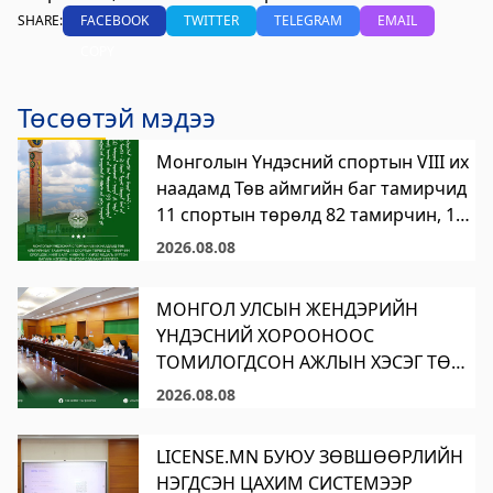
SHARE:
FACEBOOK
TWITTER
TELEGRAM
EMAIL
Цагдаагийн газар
COPY
2023-06-06 06:38:02
Дэлгэрэнгүй
Төсөөтэй мэдээ
Хөвсгөл аймгийн Ус цаг уур орчны
Монголын Үндэсний спортын VIII их
шинжилгээний төв
наадамд Төв аймгийн баг тамирчид
2024-09-05 06:43:59
11 спортын төрөлд 82 тамирчин, 10
Дэлгэрэнгүй
дасгалжуулагчийн бүрэлдэхүүнтэй
2026.08.08
оролцож, нийт 5 алт, 4 мөнгө, 7
Сод Эрдэм Сургууль-Sod Erdem School
хүрэл медаль хүртэн багийн нэгдсэн
МОНГОЛ УЛСЫН ЖЕНДЭРИЙН
2024-09-02 01:18:58
дүнгээр ДЭД байр эзэллээ.
ҮНДЭСНИЙ ХОРООНООС
Дэлгэрэнгүй
ТОМИЛОГДСОН АЖЛЫН ХЭСЭГ ТӨВ
Хөвсгөл аймгийн Боловсрол, шинжлэх
АЙМАГТ АЖИЛЛАЖ БАЙНА
2026.08.08
ухааны газар
LICENSE.MN БУЮУ ЗӨВШӨӨРЛИЙН
2024-08-26 03:23:18
Дэлгэрэнгүй
НЭГДСЭН ЦАХИМ СИСТЕМЭЭР