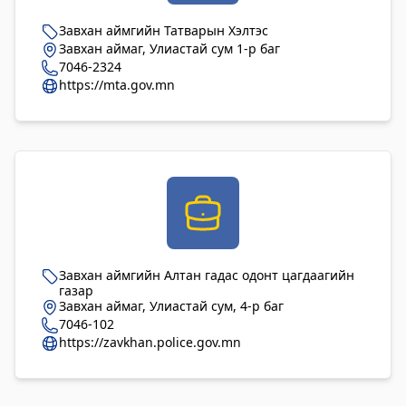
Цагдаагийн газар
Завхан аймгийн Татварын Хэлтэс
Завхан аймаг, Улиастай сум 1-р баг
2023-06-06 06:38:02
7046-2324
Дэлгэрэнгүй
https://mta.gov.mn
Хөвсгөл аймгийн Ус цаг уур орчны
шинжилгээний төв
2024-09-05 06:43:59
Дэлгэрэнгүй
Сод Эрдэм Сургууль-Sod Erdem School
2024-09-02 01:18:58
Завхан аймгийн Алтан гадас одонт цагдаагийн
Дэлгэрэнгүй
газар
Завхан аймаг, Улиастай сум, 4-р баг
Хөвсгөл аймгийн Боловсрол, шинжлэх
7046-102
https://zavkhan.police.gov.mn
ухааны газар
2024-08-26 03:23:18
Дэлгэрэнгүй