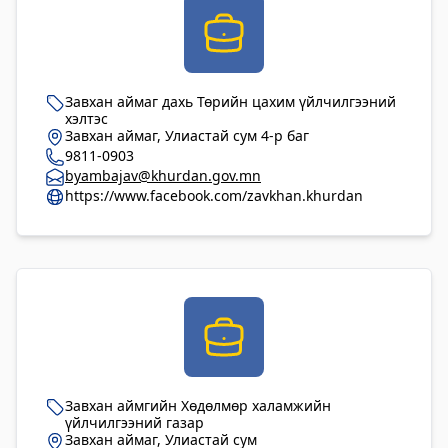
Завхан аймаг дахь Төрийн цахим үйлчилгээний
хэлтэс
Завхан аймаг, Улиастай сум 4-р баг
9811-0903
byambajav@khurdan.gov.mn
https://www.facebook.com/zavkhan.khurdan
Завхан аймгийн Хөдөлмөр халамжийн
үйлчилгээний газар
Завхан аймаг, Улиастай сум