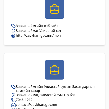
2023-06-06 14:53:59
Дэлгэрэнгүй
Булган аймгийн Нийгмийн даатгалын
Завхан аймгийн вэб сайт
хэлтэс
Завхан аймаг Улиастай хот
2023-06-06 14:50:54
http://zavkhan.gov.mn/mon
Дэлгэрэнгүй
Өвөрхангай аймгийн цагдаагийн газар
2023-06-06 14:46:41
Дэлгэрэнгүй
Булган аймгийн Засаг Даргын Тамгын
газар
Завхан аймгийн Улиастай сумын Засаг даргын
2023-06-06 14:41:13
тамгийн газар
Завхан аймаг, Улиастай сум 1-р баг
Дэлгэрэнгүй
7046-1212
contact@zavkhan.gov.mn
Дорноговь аймаг дахь Төрийн цахим