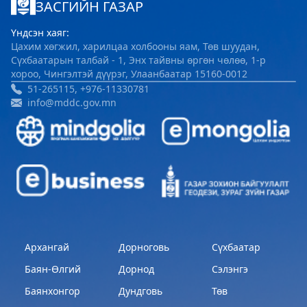
ЗАСГИЙН ГАЗАР
Үндсэн хаяг:
Цахим хөгжил, харилцаа холбооны яам, Төв шуудан,
Сүхбаатарын талбай - 1, Энх тайвны өргөн чөлөө, 1-р
хороо, Чингэлтэй дүүрэг, Улаанбаатар 15160-0012
51-265115, +976-11330781
info@mddc.gov.mn
Архангай
Дорноговь
Сүхбаатар
Баян-Өлгий
Дорнод
Сэлэнгэ
Баянхонгор
Дундговь
Төв