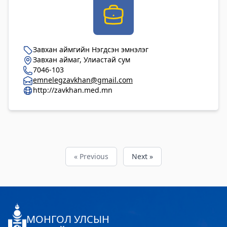
Завхан аймгийн Нэгдсэн эмнэлэг
Завхан аймаг, Улиастай сум
7046-103
emnelegzavkhan@gmail.com
http://zavkhan.med.mn
« Previous
Next »
МОНГОЛ УЛСЫН