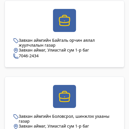
Хөвсгөл Зооноз
2024-08-12 08:33:05
Дэлгэрэнгүй
Хөвсгөл аймгийн Хүнс хөдөө, аж ахуйн
Завхан аймгийн Байгаль орчин аялал
жуулчлалын газар
газар
Завхан аймаг, Улиастай сум 1-р баг
7046-2434
2024-08-06 08:04:47
Дэлгэрэнгүй
Завхан аймгийн Боловсрол, шинжлэх ухааны
газар
Завхан аймаг, Улиастай сум 1-р баг