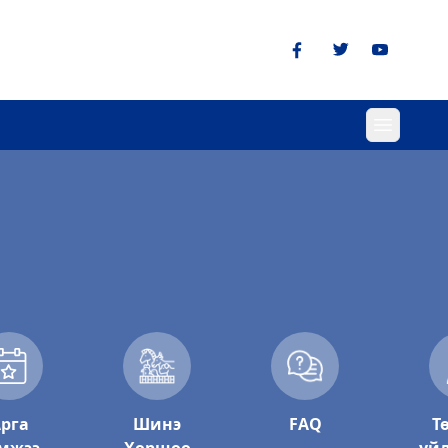
рга
Шинэ
FAQ
Т