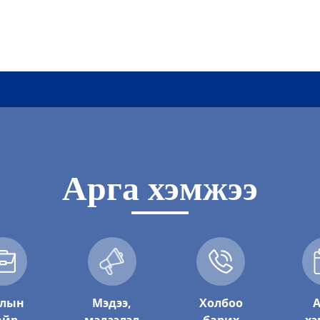
Арга хэмжээ
ар
а хот байгуулалтын газар
лын
Мэдээ,
Холбоо
А