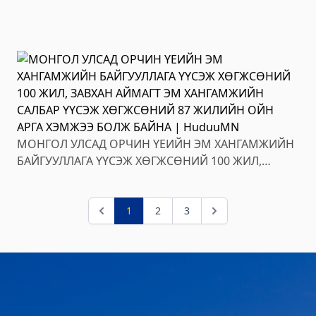
зар
МОНГОЛ УЛСАД ОРЧИН ҮЕИЙН ЭМ ХАНГАМЖИЙН
БАЙГУУЛЛАГА ҮҮСЭЖ ХӨГЖСӨНИЙ 100 ЖИЛ,
ЗАВХАН АЙМАГТ ЭМ ХАНГАМЖИЙН САЛБАР ҮҮСЭЖ
ХӨГЖСӨНИЙ 87 ЖИЛИЙН ОЙН АРГА ХЭМЖЭЭ
лчилгээний "ХУРДАН" төв
БОЛЖ БАЙНА
1
2
3
лчилгээний хэлтэс