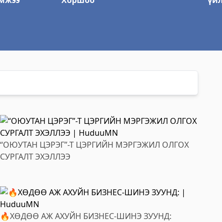
мжээ
Хоршоо
үй
“ОЮУТАН ЦЭРЭГ”-Т ЦЭРГИЙН МЭРГЭЖИЛ ОЛГОХ
СУРГАЛТ ЭХЭЛЛЭЭ
🔥ХӨДӨӨ АЖ АХУЙН БИЗНЕС-ШИНЭ ЗУУНД: