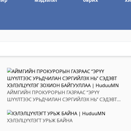
айр
мэдээлэл
барих
хэ
тэс
йлчилгээний газар
АЙМГИЙН ПРОКУРОРЫН ГАЗРААС “ЭРҮҮ
р
ШҮҮЛТЭЭС УРЬДЧИЛАН СЭРГИЙЛЭХ НЬ” СЭДЭВТ
ХЭЛЭЛЦҮҮЛЭГ ЗОХИОН БАЙГУУЛЛАА
ХЭЛЭЛЦҮҮЛЭГТ УРЬЖ БАЙНА
лтэс