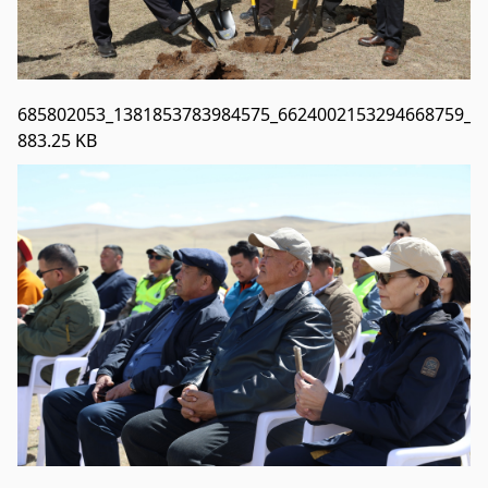
685802053_1381853783984575_6624002153294668759_n.
883.25 KB