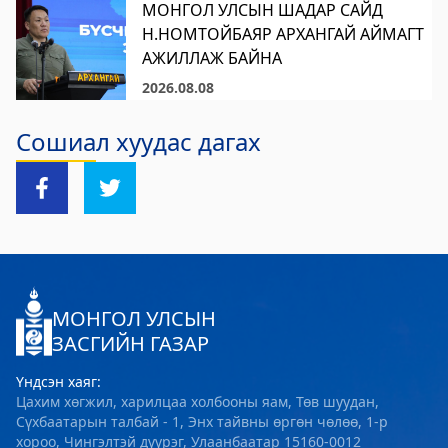
МОНГОЛ УЛСЫН ШАДАР САЙД
Н.НОМТОЙБАЯР АРХАНГАЙ АЙМАГТ
АЖИЛЛАЖ БАЙНА
2026.08.08
Сошиал хуудас дагах
МОНГОЛ УЛСЫН
ЗАСГИЙН ГАЗАР
Үндсэн хаяг:
Цахим хөгжил, харилцаа холбооны яам, Төв шуудан,
Сүхбаатарын талбай - 1, Энх тайвны өргөн чөлөө, 1-р
хороо, Чингэлтэй дүүрэг, Улаанбаатар 15160-0012