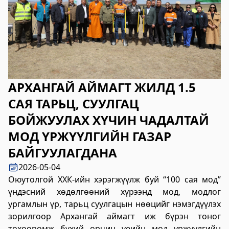
2023-06-06 14:53:59
Дэлгэрэнгүй
Булган аймгийн Нийгмийн даатгалын
хэлтэс
2023-06-06 14:50:54
АРХАНГАЙ АЙМАГТ ЖИЛД 1.5
Дэлгэрэнгүй
САЯ ТАРЬЦ, СУУЛГАЦ
Өвөрхангай аймгийн цагдаагийн газар
БОЙЖУУЛАХ ХҮЧИН ЧАДАЛТАЙ
2023-06-06 14:46:41
МОД ҮРЖҮҮЛГИЙН ГАЗАР
Дэлгэрэнгүй
БАЙГУУЛАГДАНА
Булган аймгийн Засаг Даргын Тамгын
2026-05-04
газар
Оюутолгой ХХК-ийн хэрэгжүүлж буй “100 сая мод”
2023-06-06 14:41:13
үндэсний хөдөлгөөний хүрээнд мод, модлог
Дэлгэрэнгүй
ургамлын үр, тарьц суулгацын нөөцийг нэмэгдүүлэх
зорилгоор Архангай аймагт иж бүрэн тоног
Дорноговь аймаг дахь Төрийн цахим
төхөөрөмж бүхий орчин үеийн мод үржүүлгийн