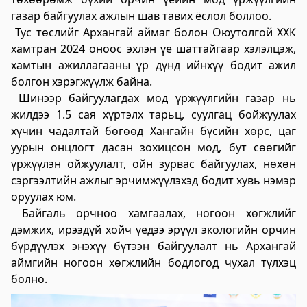
үйлчилгээний "ХУРДАН" төв
газар байгуулах ажлын шав тавих ёслол боллоо.
Тус төслийг Архангай аймаг болон Оюутолгой ХХК
2023-06-06 13:37:31
хамтран 2024 оноос эхлэн үе шаттайгаар хэлэлцэж,
Дэлгэрэнгүй
хамтын ажиллагааны үр дүнд ийнхүү бодит ажил
Говьсүмбэр аймаг дахь Төрийн цахим
болгон хэрэгжүүлж байна.
Шинээр байгуулагдах мод үржүүлгийн газар нь
үйлчилгээний хэлтэс
жилдээ 1.5 сая хүртэлх тарьц, суулгац бойжуулах
2023-06-05 22:55:03
хүчин чадалтай бөгөөд Хангайн бүсийн хөрс, цаг
Дэлгэрэнгүй
уурын онцлогт дасан зохицсон мод, бут сөөгийг
үржүүлэн ойжуулалт, ойн зурвас байгуулах, нөхөн
Хөдөлмөр, халамжийн үйлчилгээний
сэргээлтийн ажлыг эрчимжүүлэхэд бодит хувь нэмэр
газар
оруулах юм.
2023-06-06 06:47:28
Байгаль орчноо хамгаалах, ногоон хөгжлийг
Дэлгэрэнгүй
дэмжих, ирээдүй хойч үедээ эрүүл экологийн орчин
бүрдүүлэх энэхүү бүтээн байгуулалт нь Архангай
Улсын бүртгэлийн хэлтэс
аймгийн ногоон хөгжлийн бодлогод чухал түлхэц
болно.
2023-06-06 06:41:23
Дэлгэрэнгүй