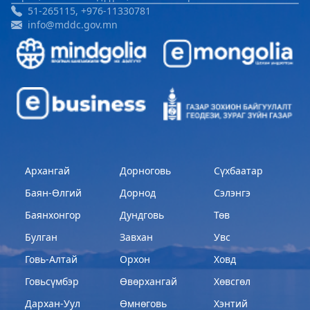
51-265115, +976-11330781
info@mddc.gov.mn
Архангай
Дорноговь
Сүхбаатар
Баян-Өлгий
Дорнод
Сэлэнгэ
Баянхонгор
Дундговь
Төв
Булган
Завхан
Увс
Говь-Алтай
Орхон
Ховд
Говьсүмбэр
Өвөрхангай
Хөвсгөл
Дархан-Уул
Өмнөговь
Хэнтий