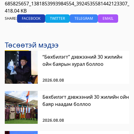
685825657_1381853993984554_3924535581442123307_n.
418.04 KB
SHARE:
FACEBOOK
TWITTER
TELEGRAM
EMAIL
COPY
Төсөөтэй мэдээ
“Бөхбилэгт” дэвжээний 30 жилийн
ойн баярын хурал боллоо
2026.08.08
Бөхбилэгт дэвжээний 30 жилийн ойн
баяр наадам боллоо
2026.08.08