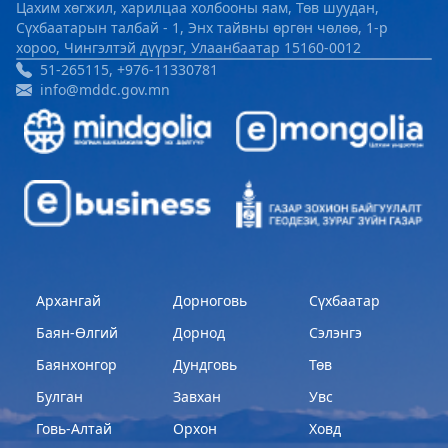
Цахим хөгжил, харилцаа холбооны яам, Төв шуудан,
Сүхбаатарын талбай - 1, Энх тайвны өргөн чөлөө, 1-р
хороо, Чингэлтэй дүүрэг, Улаанбаатар 15160-0012
51-265115, +976-11330781
info@mddc.gov.mn
Архангай
Дорноговь
Сүхбаатар
Баян-Өлгий
Дорнод
Сэлэнгэ
Баянхонгор
Дундговь
Төв
Булган
Завхан
Увс
Говь-Алтай
Орхон
Ховд