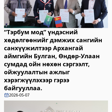
2023-06-06 14:53:59
Дэлгэрэнгүй
Булган аймгийн Нийгмийн даатгалын
хэлтэс
“Тэрбум мод” үндэсний
2023-06-06 14:50:54
хөдөлгөөнийг дэмжих сангийн
Дэлгэрэнгүй
санхүүжилтээр Архангай
Өвөрхангай аймгийн цагдаагийн газар
аймгийн Булган, Өндөр-Улаан
2023-06-06 14:46:41
сумдад ойн нөхөн сэргээлт,
Дэлгэрэнгүй
ойжуулалтын ажлыг
Булган аймгийн Засаг Даргын Тамгын
хэрэгжүүлэхээр гэрээ
газар
байгууллаа.
2023-06-06 14:41:13
2026-05-07
Дэлгэрэнгүй
Дорноговь аймаг дахь Төрийн цахим