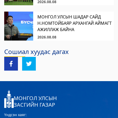
2026.08.08
Хөвсгөл Зооноз
МОНГОЛ УЛСЫН ШАДАР САЙД
2024-08-12 08:33:05
Н.НОМТОЙБАЯР АРХАНГАЙ АЙМАГТ
Дэлгэрэнгүй
АЖИЛЛАЖ БАЙНА
Хөвсгөл аймгийн Хүнс хөдөө, аж ахуйн
2026.08.08
газар
Сошиал хуудас дагах
2024-08-06 08:04:47
Дэлгэрэнгүй
МОНГОЛ УЛСЫН
ЗАСГИЙН ГАЗАР
Үндсэн хаяг: