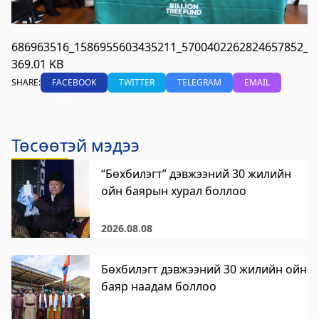
Цагдаагийн газар
2023-06-06 06:38:02
686963516_1586955603435211_5700402262824657852_n.
Дэлгэрэнгүй
369.01 KB
SHARE:
FACEBOOK
TWITTER
TELEGRAM
EMAIL
Хөвсгөл аймгийн Ус цаг уур орчны
COPY
шинжилгээний төв
2024-09-05 06:43:59
Төсөөтэй мэдээ
Дэлгэрэнгүй
“Бөхбилэгт” дэвжээний 30 жилийн
Сод Эрдэм Сургууль-Sod Erdem School
ойн баярын хурал боллоо
2024-09-02 01:18:58
Дэлгэрэнгүй
2026.08.08
Хөвсгөл аймгийн Боловсрол, шинжлэх
Бөхбилэгт дэвжээний 30 жилийн ойн
ухааны газар
баяр наадам боллоо
2024-08-26 03:23:18
Дэлгэрэнгүй