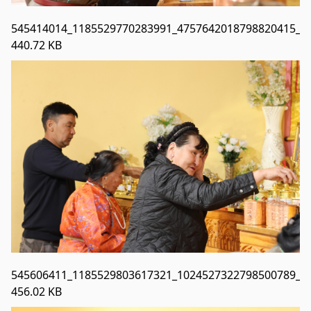
545414014_1185529770283991_4757642018798820415_n.
440.72 KB
545606411_1185529803617321_1024527322798500789_n.
456.02 KB