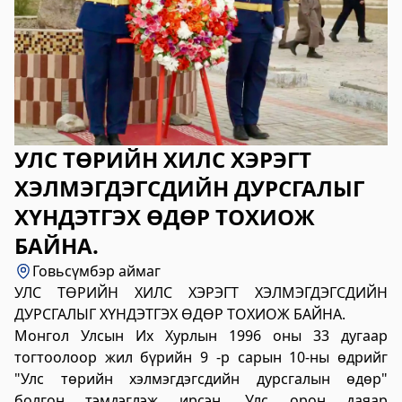
2023-06-06 14:53:59
Дэлгэрэнгүй
Булган аймгийн Нийгмийн даатгалын
хэлтэс
2023-06-06 14:50:54
Дэлгэрэнгүй
УЛС ТӨРИЙН ХИЛС ХЭРЭГТ
ХЭЛМЭГДЭГСДИЙН ДУРСГАЛЫГ
Өвөрхангай аймгийн цагдаагийн газар
ХҮНДЭТГЭХ ӨДӨР ТОХИОЖ
2023-06-06 14:46:41
Дэлгэрэнгүй
БАЙНА.
Говьсүмбэр аймаг
Булган аймгийн Засаг Даргын Тамгын
УЛС ТӨРИЙН ХИЛС ХЭРЭГТ ХЭЛМЭГДЭГСДИЙН
газар
ДУРСГАЛЫГ ХҮНДЭТГЭХ ӨДӨР ТОХИОЖ БАЙНА.
Монгол Улсын Их Хурлын 1996 оны 33 дугаар
2023-06-06 14:41:13
Дэлгэрэнгүй
тогтоолоор жил бүрийн 9 -р сарын 10-ны өдрийг
"Улс төрийн хэлмэгдэгсдийн дурсгалын өдөр"
Дорноговь аймаг дахь Төрийн цахим
болгон тэмдэглэж ирсэн. Улс орон даяар