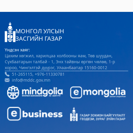
МОНГОЛ УЛСЫН
ЗАСГИЙН ГАЗАР
Үндсэн хаяг:
Цахим хөгжил, харилцаа холбооны яам, Төв шуудан,
Сүхбаатарын талбай - 1, Энх тайвны өргөн чөлөө, 1-р
хороо, Чингэлтэй дүүрэг, Улаанбаатар 15160-0012
51-265115, +976-11330781
info@mddc.gov.mn