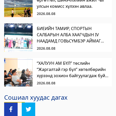
улсын комисс хүлээн авлаа.
2026.08.08
БИЕИЙН ТАМИР, СПОРТЫН
САЛБАРЫН АЛБА ХААГЧДЫН IV
НААДАМД ГОВЬСҮМБЭР АЙМАГ
АМЖИЛТТАЙ ОРОЛЦЛОО
2026.08.08
“ХАЛУУН АМ БҮЛ” төслийн
“Жаргалтай гэр бүл” хөтөлбөрийн
хүрээнд зохион байгуулагдаж буй
“Дүрслэх урлаг ба сэтгэл зүйн гэр
2026.08.08
бүлийн арга хэмжээ” хоёр дахь
өдрөө амжилттай зохион
Сошиал хуудас дагах
байгуулагдлаа.