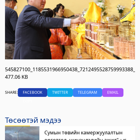
545827100_1185531966950438_7212495528759993388_n.
477.06 KB
SHARE:
FACEBOOK
TWITTER
TELEGRAM
EMAIL
COPY
Төсөөтэй мэдээ
Сумын төвийн камержуулалтын
өргөтгөл, шинэчлэлийн ажил"-ыг