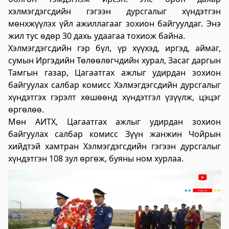
үйлчилгээний "ХУРДАН" төв
хэлмэгдэгсдийн гэгээн дурсгалыг хүндэтгэн
мөнхжүүлэх үйл ажиллагааг зохион байгуулдаг. Энэ
2023-06-06 13:37:31
жил тус өдөр 30 дахь удаагаа тохиож байна.
Дэлгэрэнгүй
Хэлмэгдэгсдийн гэр бүл, үр хүүхэд, иргэд, аймаг,
Говьсүмбэр аймаг дахь Төрийн цахим
сумын Иргэдийн Төлөөлөгчдийн хурал, Засаг даргын
Тамгын газар, Цагаатгах ажлыг удирдан зохион
үйлчилгээний хэлтэс
байгуулах салбар комисс Хэлмэгдэгсдийн дурсгалыг
2023-06-05 22:55:03
хүндэтгэх гэрэлт хөшөөнд хүндэтгэл үзүүлж, цэцэг
Дэлгэрэнгүй
өргөлөө.
Мөн АИТХ, Цагаатгах ажлыг удирдан зохион
Хөдөлмөр, халамжийн үйлчилгээний
байгуулах салбар комисс Зүүн жанжин Чойрын
газар
хийдтэй хамтран Хэлмэгдэгсдийн гэгээн дурсгалыг
хүндэтгэн 108 зул өргөж, буяны ном хурлаа.
2023-06-06 06:47:28
Дэлгэрэнгүй
Улсын бүртгэлийн хэлтэс
2023-06-06 06:41:23
Дэлгэрэнгүй