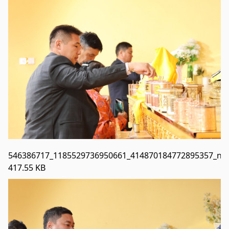
546386717_1185529736950661_414870184772895357_n.j
417.55 KB