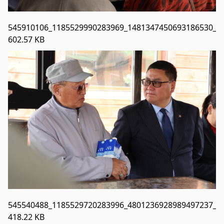
Хөвсгөл Зооноз
545910106_1185529990283969_1481347450693186530_n.
2024-08-12 08:33:05
602.57 KB
Дэлгэрэнгүй
Хөвсгөл аймгийн Хүнс хөдөө, аж ахуйн
газар
2024-08-06 08:04:47
Дэлгэрэнгүй
545540488_1185529720283996_4801236928989497237_n.
418.22 KB