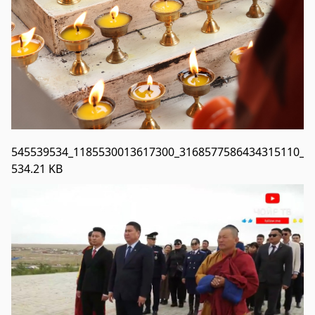
545539534_1185530013617300_3168577586434315110_n.
534.21 KB