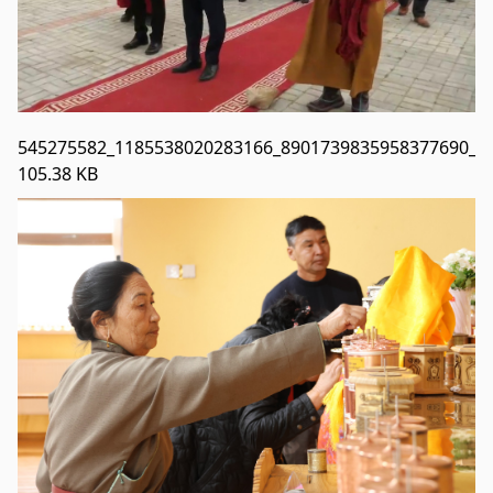
545275582_1185538020283166_8901739835958377690_n.
105.38 KB