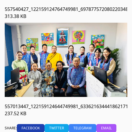
557540427_122159124764749981_6978775720802203480_
313.38 KB
557013447_122159124644749981_6336216344418621710_
237.52 KB
SHARE:
FACEBOOK
TWITTER
TELEGRAM
EMAIL