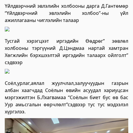
Үйлдвэрчний эвлэлийн холбооны дарга Д.Гантөмөр
Цагдаагийн газар
“Үйлдвэрчний эвлэлийн холбоо”-ны үйл
2023-06-06 06:38:02
ажиллагааны чиглэлийн талаар
Дэлгэрэнгүй
Хөвсгөл аймгийн Ус цаг уур орчны
Тусгай хэрэгцээт иргэдийн Өөдрөг” зөвлөл
шинжилгээний төв
холбооны тэргүүний Д.Цэндмаа нартай хамтран
Хөгжлийн бэрхшээлтэй иргэдийн талаарх ойлголт”
2024-09-05 06:43:59
сэдвээр
Дэлгэрэнгүй
Сод Эрдэм Сургууль-Sod Erdem School
Соёл,урлаг,аялал жуулчлал,залуучуудын газрын
2024-09-02 01:18:58
албан хаагчдад Соёлын өвийн асуудал хариуцсан
Дэлгэрэнгүй
мэргэжилтэн Б.Лхагвамаа “Соёлын биет бус өв бас
Уур амьсгалын өөрчлөлт”сэдвээр тус тус мэдээлэл
Хөвсгөл аймгийн Боловсрол, шинжлэх
хүргэлээ.
ухааны газар
2024-08-26 03:23:18
Дэлгэрэнгүй