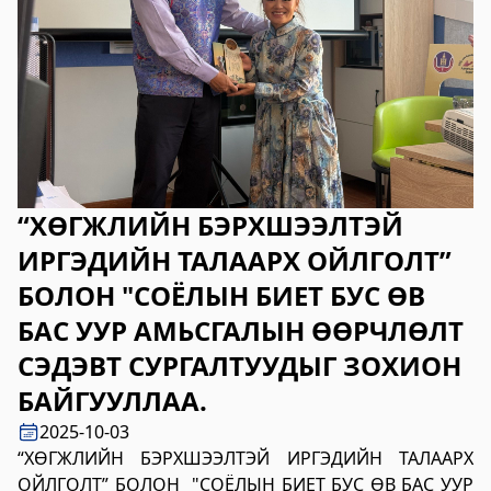
2023-06-06 14:53:59
Дэлгэрэнгүй
Булган аймгийн Нийгмийн даатгалын
хэлтэс
2023-06-06 14:50:54
Дэлгэрэнгүй
“ХӨГЖЛИЙН БЭРХШЭЭЛТЭЙ
Өвөрхангай аймгийн цагдаагийн газар
ИРГЭДИЙН ТАЛААРХ ОЙЛГОЛТ”
2023-06-06 14:46:41
БОЛОН "СОЁЛЫН БИЕТ БУС ӨВ
Дэлгэрэнгүй
БАС УУР АМЬСГАЛЫН ӨӨРЧЛӨЛТ
Булган аймгийн Засаг Даргын Тамгын
СЭДЭВТ СУРГАЛТУУДЫГ ЗОХИОН
газар
БАЙГУУЛЛАА.
2023-06-06 14:41:13
2025-10-03
Дэлгэрэнгүй
“ХӨГЖЛИЙН БЭРХШЭЭЛТЭЙ ИРГЭДИЙН ТАЛААРХ
Дорноговь аймаг дахь Төрийн цахим
ОЙЛГОЛТ” БОЛОН "СОЁЛЫН БИЕТ БУС ӨВ БАС УУР