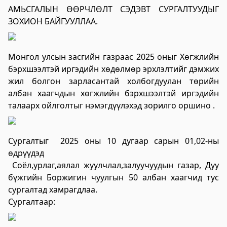
үйлчилгээний "ХУРДАН" төв
АМЬСГАЛЫН ӨӨРЧЛӨЛТ СЭДЭВТ СУРГАЛТУУДЫГ
ЗОХИОН БАЙГУУЛЛАА.
2023-06-06 13:37:31
Дэлгэрэнгүй
Монгол улсын засгийн газраас 2025 оныг Хөгжлийн
Говьсүмбэр аймаг дахь Төрийн цахим
бэрхшээлтэй иргэдийн хөдөлмөр эрхлэлтийг дэмжих
үйлчилгээний хэлтэс
жил болгон зарласантай холбогдуулан төрийн
2023-06-05 22:55:03
албан хаагчдын хөгжлийн бэрхшээлтэй иргэдийн
Дэлгэрэнгүй
талаарх ойлголтыг нэмэгдүүлэхэд зорилго оршино .
Хөдөлмөр, халамжийн үйлчилгээний
газар
Сургалтыг 2025 оны 10 дугаар сарын 01,02-ны
өдрүүдэд
2023-06-06 06:47:28
Соёл,урлаг,аялал жуулчлал,залуучуудын газар, Дуу
Дэлгэрэнгүй
бүжгийн Боржигин чуулгын 50 албан хаагчид тус
Улсын бүртгэлийн хэлтэс
сургалтад хамрагдлаа.
Сургалтаар:
2023-06-06 06:41:23
Дэлгэрэнгүй