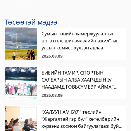
COPY
Төсөөтэй мэдээ
Сумын төвийн камержуулалтын
өргөтгөл, шинэчлэлийн ажил"-ыг
улсын комисс хүлээн авлаа.
2026.08.09
БИЕИЙН ТАМИР, СПОРТЫН
САЛБАРЫН АЛБА ХААГЧДЫН IV
НААДАМД ГОВЬСҮМБЭР АЙМАГ
АМЖИЛТТАЙ ОРОЛЦЛОО
2026.08.09
“ХАЛУУН АМ БҮЛ” төслийн
“Жаргалтай гэр бүл” хөтөлбөрийн
хүрээнд зохион байгуулагдаж буй