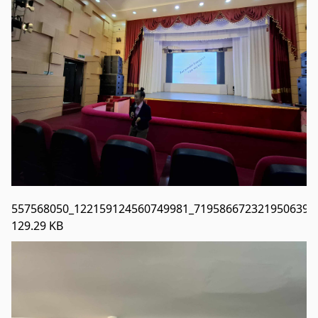
Хөвсгөл Зооноз
2024-08-12 08:33:05
Дэлгэрэнгүй
Хөвсгөл аймгийн Хүнс хөдөө, аж ахуйн
газар
2024-08-06 08:04:47
Дэлгэрэнгүй
557568050_122159124560749981_7195866723219506392_
129.29 KB