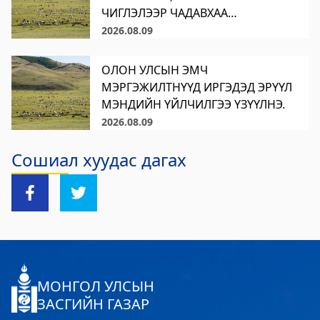
үйлчилгээний "ХУРДАН" төв
ЧИГЛЭЛЭЭР ЧАДАВХАА
ДЭЭШЛҮҮЛЛЭЭ.
2026.08.09
2023-06-06 13:37:31
Дэлгэрэнгүй
ОЛОН УЛСЫН ЭМЧ
Говьсүмбэр аймаг дахь Төрийн цахим
МЭРГЭЖИЛТНҮҮД ИРГЭДЭД ЭРҮҮЛ
үйлчилгээний хэлтэс
МЭНДИЙН ҮЙЛЧИЛГЭЭ ҮЗҮҮЛНЭ.
2026.08.09
2023-06-05 22:55:03
Дэлгэрэнгүй
Сошиал хуудас дагах
Хөдөлмөр, халамжийн үйлчилгээний
газар
2023-06-06 06:47:28
Дэлгэрэнгүй
Улсын бүртгэлийн хэлтэс
МОНГОЛ УЛСЫН
2023-06-06 06:41:23
ЗАСГИЙН ГАЗАР
Дэлгэрэнгүй