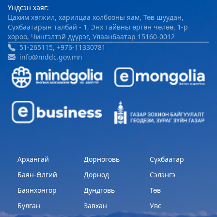
Үндсэн хаяг:
Цагдаагийн газар
Цахим хөгжил, харилцаа холбооны яам, Төв шуудан,
Сүхбаатарын талбай - 1, Энх тайвны өргөн чөлөө, 1-р
2023-06-06 06:38:02
хороо, Чингэлтэй дүүрэг, Улаанбаатар 15160-0012
Дэлгэрэнгүй
51-265115, +976-11330781
info@mddc.gov.mn
Хөвсгөл аймгийн Ус цаг уур орчны
шинжилгээний төв
2024-09-05 06:43:59
Дэлгэрэнгүй
Сод Эрдэм Сургууль-Sod Erdem School
2024-09-02 01:18:58
Дэлгэрэнгүй
Архангай
Дорноговь
Сүхбаатар
Хөвсгөл аймгийн Боловсрол, шинжлэх
Баян-Өлгий
Дорнод
Сэлэнгэ
ухааны газар
Баянхонгор
Дундговь
Төв
2024-08-26 03:23:18
Булган
Завхан
Увс
Дэлгэрэнгүй