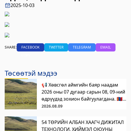
2023-06-06 14:53:59
2025-10-03
Дэлгэрэнгүй
Булган аймгийн Нийгмийн даатгалын
хэлтэс
2023-06-06 14:50:54
SHARE:
FACEBOOK
TWITTER
TELEGRAM
EMAIL
Дэлгэрэнгүй
COPY
Өвөрхангай аймгийн цагдаагийн газар
Төсөөтэй мэдээ
2023-06-06 14:46:41
Дэлгэрэнгүй
📢 Хөвсгөл аймгийн баяр наадам
Булган аймгийн Засаг Даргын Тамгын
2026 оны 07 дугаар сарын 08, 09-ний
газар
өдрүүдэд зохион байгуулагдана. 🇲🇳
2026 ОНЫ АЙМАГ, СУМДЫН БАЯР
2026.08.09
2023-06-06 14:41:13
НААДМЫН ТОВ 🎉
Дэлгэрэнгүй
54 ТӨРИЙН АЛБАН ХААГЧ ДИЖИТАЛ
Дорноговь аймаг дахь Төрийн цахим
ТЕХНОЛОГИ, ХИЙМЭЛ ОЮУНЫ