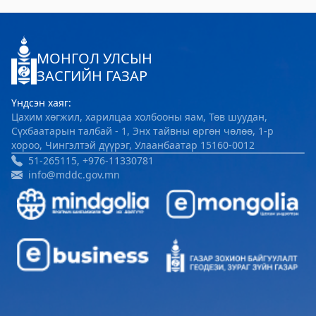
Цагдаагийн газар
2023-06-06 06:38:02
МОНГОЛ УЛСЫН
Дэлгэрэнгүй
ЗАСГИЙН ГАЗАР
Хөвсгөл аймгийн Ус цаг уур орчны
Үндсэн хаяг:
шинжилгээний төв
Цахим хөгжил, харилцаа холбооны яам, Төв шуудан,
Сүхбаатарын талбай - 1, Энх тайвны өргөн чөлөө, 1-р
2024-09-05 06:43:59
хороо, Чингэлтэй дүүрэг, Улаанбаатар 15160-0012
Дэлгэрэнгүй
51-265115, +976-11330781
info@mddc.gov.mn
Сод Эрдэм Сургууль-Sod Erdem School
2024-09-02 01:18:58
Дэлгэрэнгүй
Хөвсгөл аймгийн Боловсрол, шинжлэх
ухааны газар
2024-08-26 03:23:18
Дэлгэрэнгүй