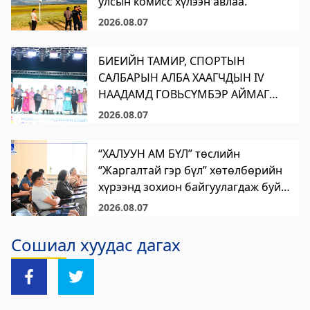
улсын комисс хүлээн авлаа.
үйлчилгээний "ХУРДАН" төв
2026.08.07
2023-06-06 13:37:31
Дэлгэрэнгүй
БИЕИЙН ТАМИР, СПОРТЫН
САЛБАРЫН АЛБА ХААГЧДЫН IV
Говьсүмбэр аймаг дахь Төрийн цахим
НААДАМД ГОВЬСҮМБЭР АЙМАГ
үйлчилгээний хэлтэс
АМЖИЛТТАЙ ОРОЛЦЛОО
2026.08.07
2023-06-05 22:55:03
Дэлгэрэнгүй
“ХАЛУУН АМ БҮЛ” төслийн
Хөдөлмөр, халамжийн үйлчилгээний
“Жаргалтай гэр бүл” хөтөлбөрийн
хүрээнд зохион байгуулагдаж буй
газар
“Дүрслэх урлаг ба сэтгэл зүйн гэр
2026.08.07
2023-06-06 06:47:28
бүлийн арга хэмжээ” хоёр дахь
Дэлгэрэнгүй
өдрөө амжилттай зохион
Сошиал хуудас дагах
байгуулагдлаа.
Улсын бүртгэлийн хэлтэс
2023-06-06 06:41:23
Дэлгэрэнгүй