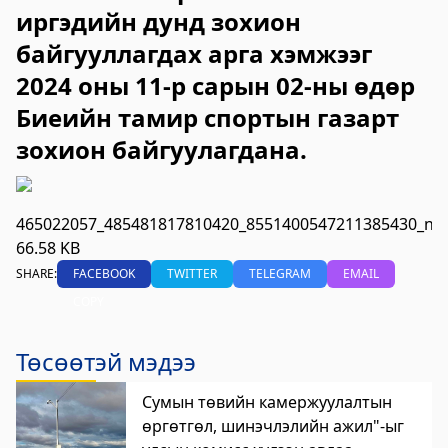
иргэдийн дунд зохион
2023-06-06 14:53:59
Дэлгэрэнгүй
байгууллагдах арга хэмжээг
2024 оны 11-р сарын 02-ны өдөр
Булган аймгийн Нийгмийн даатгалын
хэлтэс
Биеийн тамир спортын газарт
зохион байгуулагдана.
2023-06-06 14:50:54
Дэлгэрэнгүй
Өвөрхангай аймгийн цагдаагийн газар
465022057_485481817810420_8551400547211385430_n.j
2023-06-06 14:46:41
66.58 KB
Дэлгэрэнгүй
SHARE:
FACEBOOK
TWITTER
TELEGRAM
EMAIL
COPY
Булган аймгийн Засаг Даргын Тамгын
газар
Төсөөтэй мэдээ
2023-06-06 14:41:13
Дэлгэрэнгүй
Сумын төвийн камержуулалтын
өргөтгөл, шинэчлэлийн ажил"-ыг
Дорноговь аймаг дахь Төрийн цахим