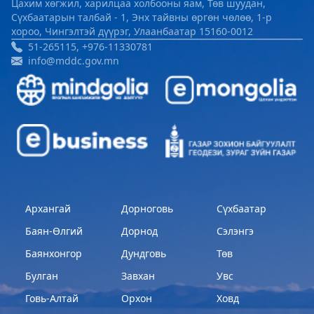
Цахим хөгжил, харилцаа холбооны яам, Төв шуудан,
Сүхбаатарын талбай - 1, Энх тайвны өргөн чөлөө, 1-р
хороо, Чингэлтэй дүүрэг, Улаанбаатар 15160-0012
51-265115, +976-11330781
info@mddc.gov.mn
Архангай
Дорноговь
Сүхбаатар
Баян-Өлгий
Дорнод
Сэлэнгэ
Баянхонгор
Дундговь
Төв
Булган
Завхан
Увс
Говь-Алтай
Орхон
Ховд