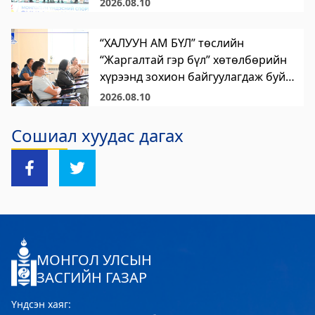
2026.08.10
“ХАЛУУН АМ БҮЛ” төслийн
“Жаргалтай гэр бүл” хөтөлбөрийн
хүрээнд зохион байгуулагдаж буй
“Дүрслэх урлаг ба сэтгэл зүйн гэр
2026.08.10
бүлийн арга хэмжээ” хоёр дахь
өдрөө амжилттай зохион
Сошиал хуудас дагах
байгуулагдлаа.
МОНГОЛ УЛСЫН
ЗАСГИЙН ГАЗАР
Үндсэн хаяг: