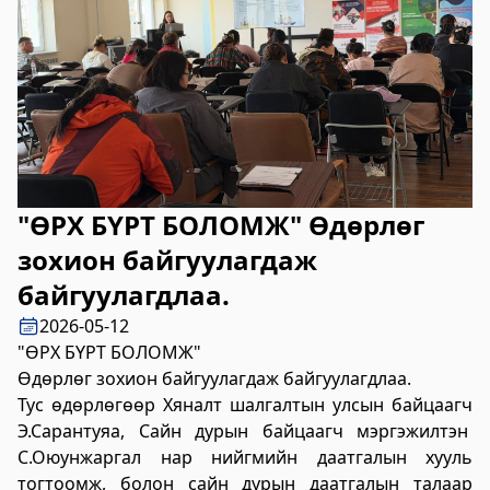
2023-06-06 14:53:59
Дэлгэрэнгүй
Булган аймгийн Нийгмийн даатгалын
хэлтэс
2023-06-06 14:50:54
Дэлгэрэнгүй
"ӨРХ БҮРТ БОЛОМЖ" Өдөрлөг
Өвөрхангай аймгийн цагдаагийн газар
зохион байгуулагдаж
2023-06-06 14:46:41
байгуулагдлаа.
Дэлгэрэнгүй
2026-05-12
Булган аймгийн Засаг Даргын Тамгын
"ӨРХ БҮРТ БОЛОМЖ"
газар
Өдөрлөг зохион байгуулагдаж байгуулагдлаа.
Тус өдөрлөгөөр Хяналт шалгалтын улсын байцаагч
2023-06-06 14:41:13
Э.Сарантуяа, Сайн дурын байцаагч мэргэжилтэн
Дэлгэрэнгүй
С.Оюунжаргал нар нийгмийн даатгалын хууль
Дорноговь аймаг дахь Төрийн цахим
тогтоомж, болон сайн дурын даатгалын талаар