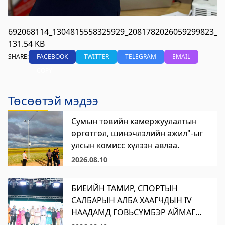
692068114_1304815558325929_2081782026059299823_n.
131.54 KB
SHARE:
FACEBOOK
TWITTER
TELEGRAM
EMAIL
COPY
Төсөөтэй мэдээ
Сумын төвийн камержуулалтын
өргөтгөл, шинэчлэлийн ажил"-ыг
улсын комисс хүлээн авлаа.
2026.08.10
БИЕИЙН ТАМИР, СПОРТЫН
САЛБАРЫН АЛБА ХААГЧДЫН IV
НААДАМД ГОВЬСҮМБЭР АЙМАГ
АМЖИЛТТАЙ ОРОЛЦЛОО