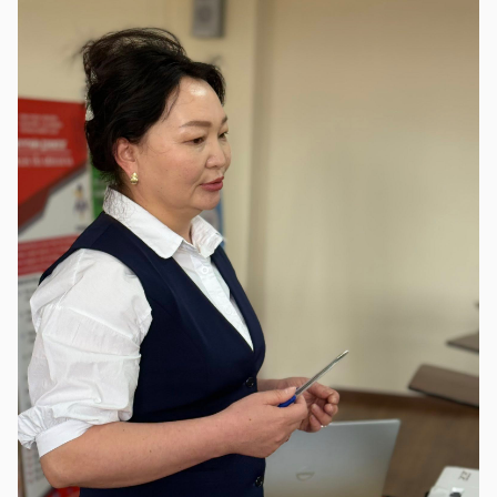
Хөвсгөл Зооноз
2024-08-12 08:33:05
Дэлгэрэнгүй
Хөвсгөл аймгийн Хүнс хөдөө, аж ахуйн
газар
2024-08-06 08:04:47
Дэлгэрэнгүй